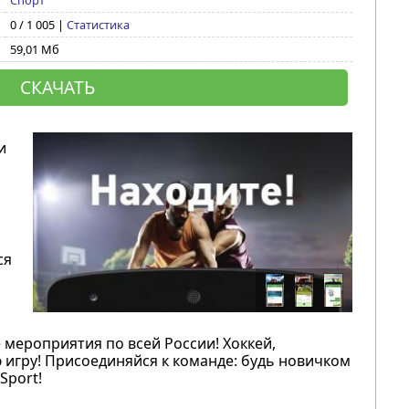
Спорт
0 / 1 005 |
Статистика
59,01 Мб
СКАЧАТЬ
и
ся
мероприятия по всей России! Хоккей,
ю игру! Присоединяйся к команде: будь новичком
Sport!