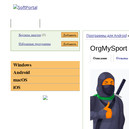
Программы
Статьи
Корзина закачек
(
0
)
Программы для Android
Избранные программы
OrgMySport
Категории
Описание
Отзывы
Windows
Android
macOS
iOS