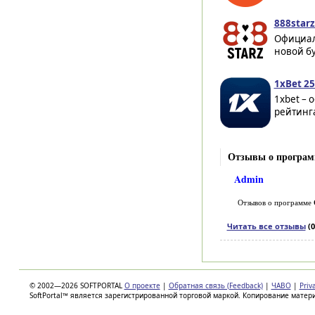
888starz
Официал
новой бу
1xBet 25
1xbet –
рейтинга
Отзывы о програм
Admin
Отзывов о программе
Читать все отзывы
(0
© 2002—2026 SOFTPORTAL
О проекте
|
Обратная связь (Feedback)
|
ЧАВО
|
Priv
SoftPortal™ является зарегистрированной торговой маркой. Копирование матер