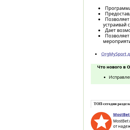
Программа 
Предостав
Позволяет
устраивай с
Дает возм
Позволяет 
мероприяти
OrgMySport д
Что нового в O
Исправле
ТОП-сегодня раздел
MostBet
MostBet
от надеж