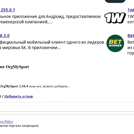
 255.0.1
1wi
ьное приложение для Андроид, предоставляемое
1W
кмекерской компанией,...
кот
6.3.0
Bet
 официальный мобильный клиент одного из лидеров
Be
 мировых БК. В приложении...
из 
гор
ме OrgMySport
OrgMySport 1.16.4
пока нет, можете добавить...
) /
Добавить отзыв
acy Policy
иалов портала запрещено.