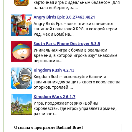
карточная игра с идеальным балансом. Для
начала выберите, за...
Angry Birds Epic 3.0.27463.4821
Angry Birds Epic – злые птички становятся
занятной пошаговой RPG, в которой герои
Ред, Чак и Бомб на...
South Park: Phone Destroyer 5.3.5
Уникальная игра с боями в реальном
времени, в которой игрока ждут знакомые
персонажи и...
Kingdom Rush 4.2.13
Kingdom Rush – используйте башни и
заклинания для защиты своего королевства
от орков, троллей,...
Kingdom Wars 2 6.1.7
Игра, продолжает серию «Войны
королевств», где игрок управляет армией,
развивает...
Отзывы о программе Badland Brawl