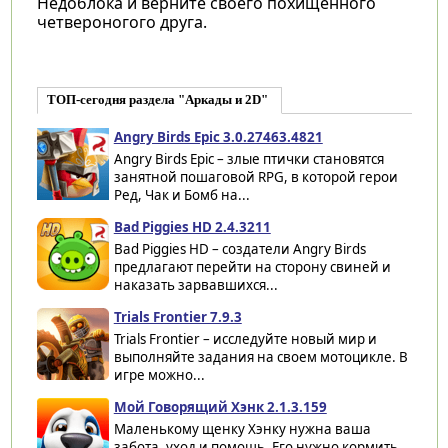
Недоблока и верните своего похищенного
четвероногого друга.
ТОП-сегодня раздела "Аркады и 2D"
Angry Birds Epic 3.0.27463.4821
Angry Birds Epic – злые птички становятся
занятной пошаговой RPG, в которой герои
Ред, Чак и Бомб на...
Bad Piggies HD 2.4.3211
Bad Piggies HD – создатели Angry Birds
предлагают перейти на сторону свиней и
наказать зарвавшихся...
Trials Frontier 7.9.3
Trials Frontier – исследуйте новый мир и
выполняйте задания на своем мотоцикле. В
игре можно...
Мой Говорящий Хэнк 2.1.3.159
Маленькому щенку Хэнку нужна ваша
забота, уход и помощь. Его нужно кормить,