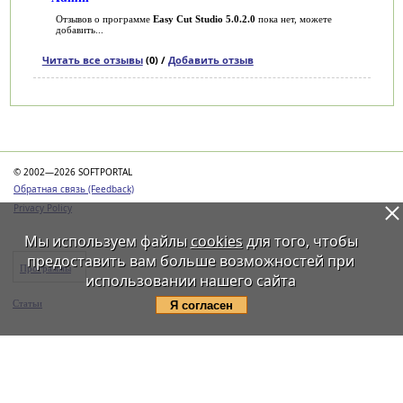
Отзывов о программе
Easy Cut Studio 5.0.2.0
пока нет, можете
добавить...
Читать все отзывы
(0) /
Добавить отзыв
Категории
© 2002—2026 SOFTPORTAL
Обратная связь (Feedback)
Privacy Policy
Мы используем файлы
cookies
для того, чтобы
предоставить вам больше возможностей при
Программы
использовании нашего сайта
Статьи