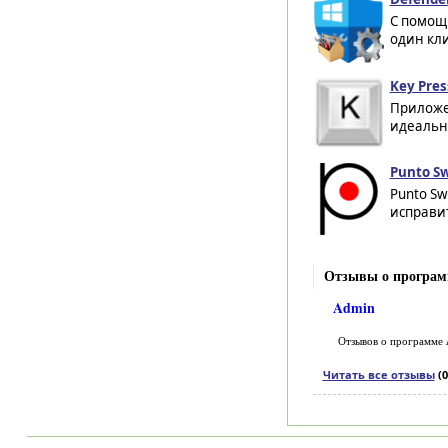
С помощ
один кли
Key Pres
Приложе
идеально
Punto Sw
Punto Sw
исправит
Отзывы о программ
Admin
Отзывов о программе
Читать все отзывы
(0