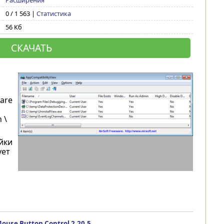
Расширения
0 / 1 563 |
Статистика
56 Кб
СКАЧАТЬ
are
 \
йки
ует
ouse Button Control 2.20.5