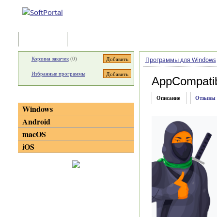
Программы
Статьи
Корзина закачек
(
0
)
Программы для Windows
Избранные программы
AppCompatib
Категории
Описание
Отзывы
Windows
Android
macOS
iOS