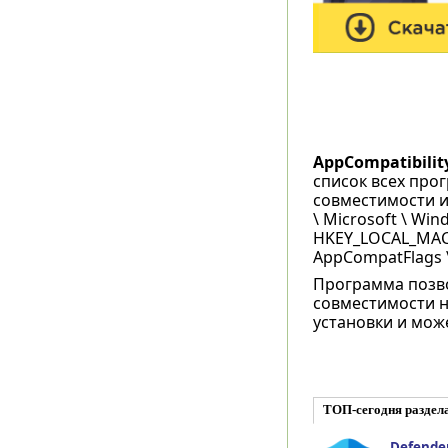
AppCompatibilit
список всех про
совместимости и
\ Microsoft \ Win
HKEY_LOCAL_MACHI
AppCompatFlags \
Программа позво
совместимости н
установки и мож
ТОП-сегодня раздел
Defender