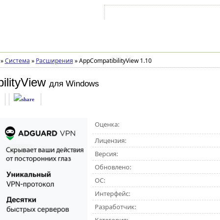
Войти на аккаунт
Зарегистрироваться
»
Система
»
Расширения
»
AppCompatibilityView 1.10
ilityView
для Windows
Оценка:
Лицензия:
Версия:
Обновлено:
ОС:
Интерфейс:
Разработчик: