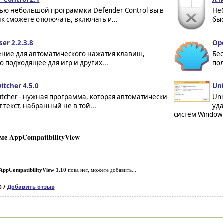
ью небольшой программки Defender Control вы в
Не
к сможете отключать, включать и...
быс
ser 2.2.3.8
Ope
ние для автоматического нажатия клавиш,
Бес
 подходящее для игр и других...
по
itcher 4.5.0
Uni
itcher - нужная программа, которая автоматически
Uni
 текст, набранный не в той...
уд
систем Windows 
е AppCompatibilityView
AppCompatibilityView 1.10
пока нет, можете добавить...
) /
Добавить отзыв