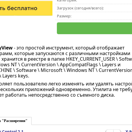
Категория:
Загрузок (сегодня/всего):
Размер:
yView
- это простой инструмент, который отображает
грамм, которые запускаются с различными настройками
 хранится в реестре в папке HKEY_CURRENT_USER \ Softw
dows NT \ CurrentVersion \ AppCompatFlags \ Layers и
NE \ Software \ Microsoft \ Windows NT \ CurrentVersion
 Layers keys.
ляет пользователю легко изменять или удалять настро
ескольких приложений одновременно. Утилита не треб
ет работать непосредственно со съемного диска.
а "Расширения"
 Control 2.1
X-M