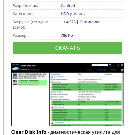
Разработчик:
Carifred
Категория:
HDD утилиты
Загрузок (сегодня/
1 / 4 923 |
Статистика
всего):
Размер:
786 Кб
СКАЧАТЬ
Clear Disk Info
- диагностическая утилита для