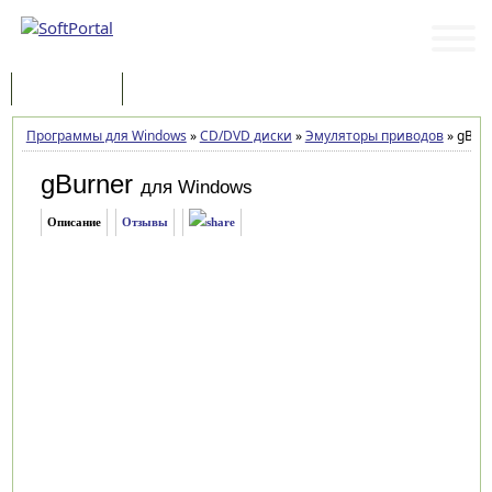
Программы
Статьи
Программы для Windows
»
CD/DVD диски
»
Эмуляторы приводов
»
gBurn
gBurner
для Windows
Описание
Отзывы