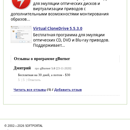
для эмуляции оптических дисков и
виртуализации приводов с
дополнительными возможностями монтирования
образов...
Virtual CloneDrive 5.5.3.0
Бесплатная программа для эмуляции
оптических CD, DVD и Blu-ray приводов.
Поддерживает...
Отзывы о программе gBurner
Дмитрий
про
gBurner 5.0
[23-11-2020]
Бесплатная на 30 дней, а потом - $30
5
|
5
|
Ответить
Читать все отзывы
(1) /
Добавить отзыв
Категории
© 2002—2026 SOFTPORTAL