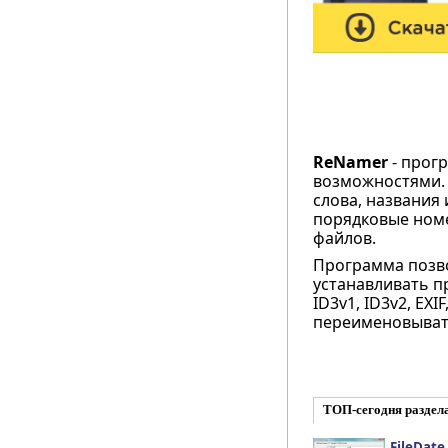
ReNamer
- прог
возможностями. 
слова, названия 
порядковые номе
файлов.
Программа позво
устанавливать пр
ID3v1, ID3v2, EXI
переименовывать
ТОП-сегодня раздел
FileDate