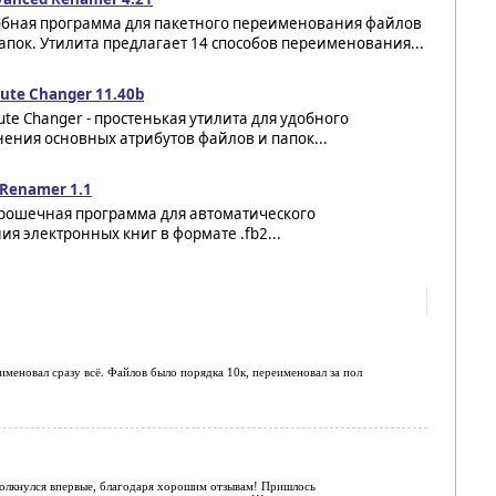
обная программа для пакетного переименования файлов
апок. Утилита предлагает 14 способов переименования...
bute Changer 11.40b
bute Changer - простенькая утилита для удобного
ения основных атрибутов файлов и папок...
2Renamer 1.1
крошечная программа для автоматического
я электронных книг в формате .fb2...
меновал сразу всё. Файлов было порядка 10к, переименовал за пол
толкнулся впервые, благодаря хорошим отзывам! Пришлось