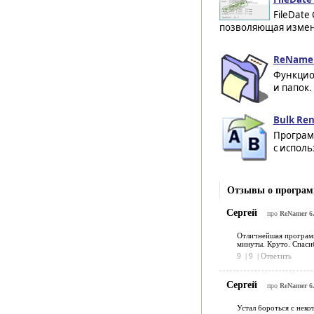
FileDate
позволяющая изменят
ReNamer
Функцио
и папок.
Bulk Ren
Програм
с исполь
Отзывы о програм
Сергей
про
ReNamer 6
Отличнейшая программа
минуты. Круто. Спаси
9
|
9
|
Ответить
Сергей
про
ReNamer 6
Устал бороться с нек