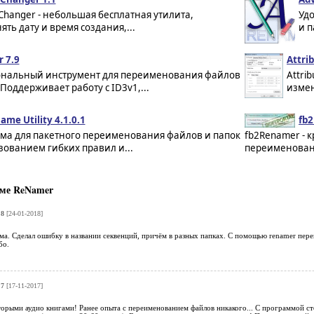
 Changer - небольшая бесплатная утилита,
Уд
ь дату и время создания,...
и п
 7.9
Attri
нальный инструмент для переименования файлов
Attri
 Поддерживает работу с ID3v1,...
измен
ame Utility 4.1.0.1
fb
ма для пакетного переименования файлов и папок
fb2Renamer - 
зованием гибких правил и...
переименовани
ме ReNamer
.8
[24-01-2018]
. Сделал ошибку в названии секвенций, причём в разных папках. С помощью renamer переи
бо.
.7
[17-11-2017]
оторыми аудио книгами! Ранее опыта с переименованием файлов никакого... С программой с