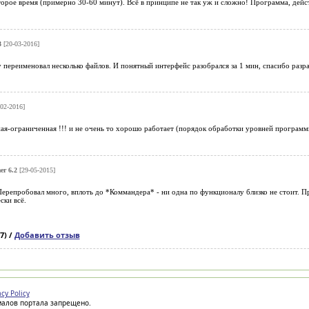
орое время (примерно 30-60 минут). Всё в принципе не так уж и сложно! Программа, дейс
3
[20-03-2016]
у переименовал несколько файлов. И понятный интерфейс разобрался за 1 мин, спасибо разр
02-2016]
ная-ограниченная !!! и не очень то хорошо работает (порядок обработки уровней программка
r 6.2
[29-05-2015]
Перепробовал много, вплоть до *Коммандера* - ни одна по функционалу близко не стоит. 
ски всё.
7) /
Добавить отзыв
acy Policy
иалов портала запрещено.