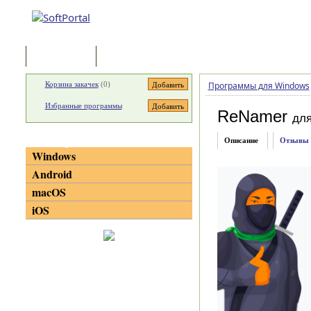
Программы
Статьи
Корзина закачек
(
0
)
Программы для Windows
Избранные программы
ReNamer
дл
Категории
Описание
Отзывы
Windows
Android
macOS
iOS