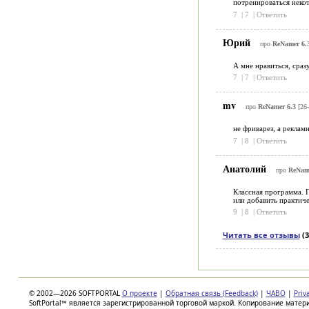
потренироваться некот
7
|
7
|
Ответить
Юрий
про
ReNamer 6.
А мне нравиться, сраз
7
|
7
|
Ответить
mv
про
ReNamer 6.3
[26-
не фриварез, а реклам
7
|
8
|
Ответить
Анатолий
про
ReName
Классная программа. 
или добавить практиче
9
|
8
|
Ответить
Читать все отзывы
(3
© 2002—2026 SOFTPORTAL
О проекте
|
Обратная связь (Feedback)
|
ЧАВО
|
Priv
SoftPortal™ является зарегистрированной торговой маркой. Копирование матер