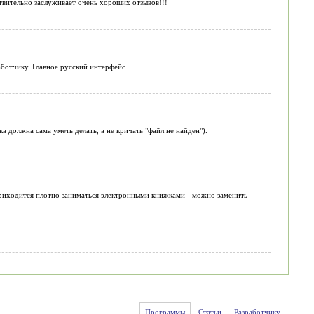
твительно заслуживает очень хороших отзывов!!!
аботчику. Главное русский интерфейс.
 должна сама уметь делать, а не кричать "файл не найден").
Приходится плотно заниматься электронными книжками - можно заменить
Программы
Статьи
Разработчику