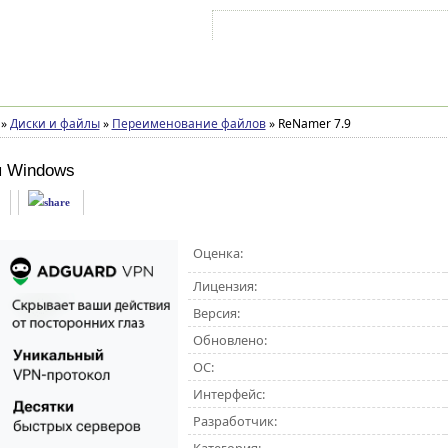
Войти на аккаунт
Зарегистрироваться
»
Диски и файлы
»
Переименование файлов
»
ReNamer 7.9
я Windows
Оценка:
Лицензия:
Версия:
Обновлено:
ОС:
Интерфейс:
Разработчик: