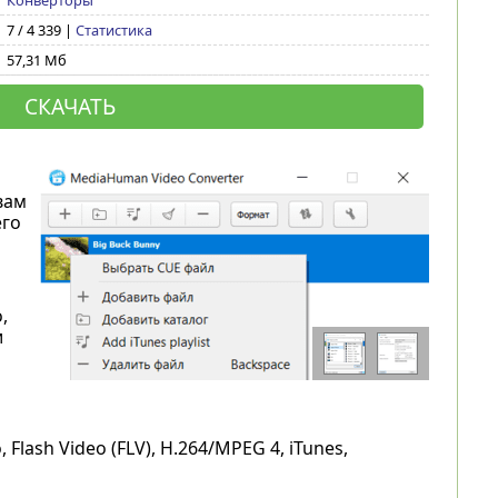
Конверторы
7 / 4 339 |
Статистика
57,31 Мб
СКАЧАТЬ
вам
его
м
,
и
Flash Video (FLV), H.264/MPEG 4, iTunes,