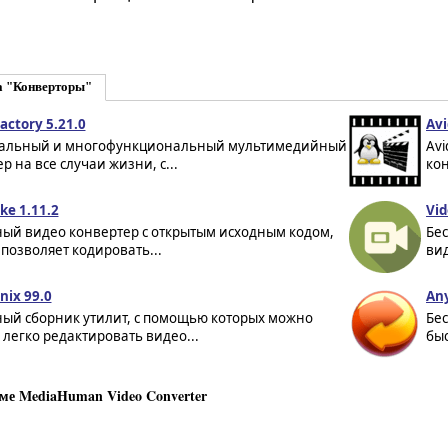
а "Конверторы"
actory 5.21.0
Avi
альный и многофункциональный мультимедийный
Av
р на все случаи жизни, с...
кон
e 1.11.2
Vid
ный видео конвертер с открытым исходным кодом,
Бе
позволяет кодировать...
вид
nix 99.0
Any
ный сборник утилит, с помощью которых можно
Бес
 легко редактировать видео...
быс
ме MediaHuman Video Converter