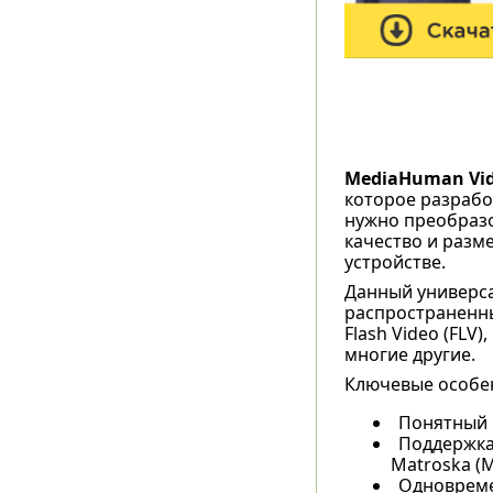
MediaHuman Vid
которое разрабо
нужно преобразо
качество и разм
устройстве.
Данный универс
распространенные
Flash Video (FLV)
многие другие.
Ключевые особен
Понятный 
Поддержка 
Matroska (M
Одновреме