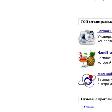
ТОП-сегодня раздел
Format F
Универс
конверте
HandBrak
Бесплат
который 
MKVTool
Бесплат
быстро и
Отзывы о програм
Admin