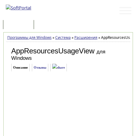
Программы
Статьи
Программы для Windows
»
Система
»
Расширения
»
AppResourcesUsage
AppResourcesUsageView
для
Windows
Описание
Отзывы