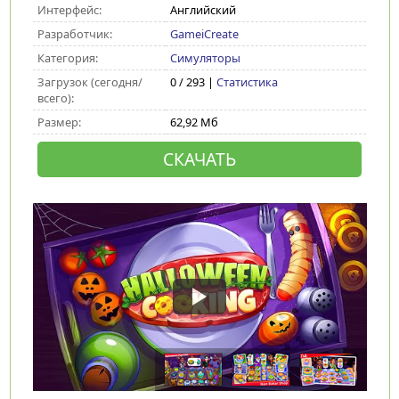
Интерфейс:
Английский
Разработчик:
GameiCreate
Категория:
Симуляторы
Загрузок (сегодня/
0 / 293 |
Статистика
всего):
Размер:
62,92 Мб
СКАЧАТЬ