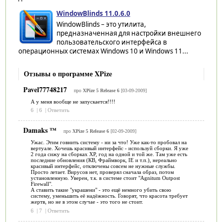
WindowBlinds 11.0.6.0
WindowBlinds – это утилита,
предназначенная для настройки внешнего
пользовательского интерфейса в
операционных системах Windows 10 и Windows 11...
Отзывы о программе XPize
Pavel77748217
про
XPize 5 Release 6
[03-09-2009]
А у меня вообще не запускается!!!!
6
|
6
|
Ответить
Damaks ™
про
XPize 5 Release 6
[02-09-2009]
Ужас. Этим говнить систему - ни за что! Уже как-то пробовал на
вертуале. Хочешь красивый интерфейс - используй сборки. Я уже
2 года сижу на сборках ХР, год на одной и той же. Там уже есть
последние обновления (КВ, Фраймворк, IE и т.п.), нереально
красивый интерфейс, отключены совсем не нужные службы.
Просто летает. Вирусов нет, проверял сначала образ, потом
установленную. Уверен, т.к. в системе стоит "Agnitum Outpost
Firewall".
А ставить такие "украшени" - это ещё немного убить свою
систему, уменьшить её надёжность. Говорят, что красота требует
жертв, но не в этом случае - это того не стоит.
6
|
7
|
Ответить