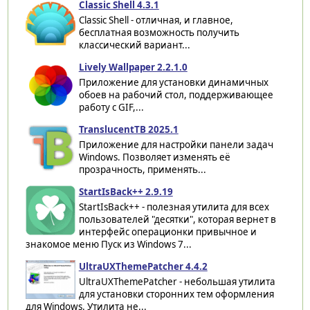
Classic Shell 4.3.1
Classic Shell - отличная, и главное,
бесплатная возможность получить
классический вариант...
Lively Wallpaper 2.2.1.0
Приложение для установки динамичных
обоев на рабочий стол, поддерживающее
работу с GIF,...
TranslucentTB 2025.1
Приложение для настройки панели задач
Windows. Позволяет изменять её
прозрачность, применять...
StartIsBack++ 2.9.19
StartIsBack++ - полезная утилита для всех
пользователей "десятки", которая вернет в
интерфейс операционки привычное и
знакомое меню Пуск из Windows 7...
UltraUXThemePatcher 4.4.2
UltraUXThemePatcher - небольшая утилита
для установки сторонних тем оформления
для Windows. Утилита не...