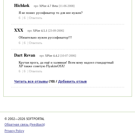
Hichkok
про
XPize 4.7 Beta
[11-06-2008]
Я не понял: русификатор то для нее нужен?
6
|
6
|
Ответить
XXX
про
XPize 4.5.1
[23-09-2006]
Обязательно нужен руссификатор!!!
6
|
6
|
Ответить
Dart Revan
про
XPize 4.4.2
[10-07-2006]
Крутая прога, да ещё и халявная! Всем кому надоел стандартный
XP также советую FlyakiteOSX!
6
|
6
|
Ответить
Читать все отзывы
(10) /
Добавить отзыв
Категории
© 2002—2026 SOFTPORTAL
Обратная связь (Feedback)
Privacy Policy