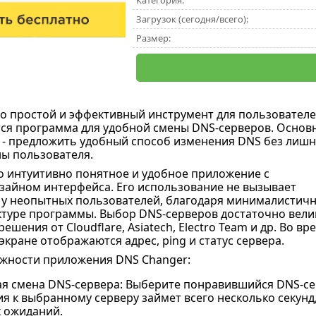
Категория:
Загрузок (сегодня/всего):
Размер:
то простой и эффективный инструмент для пользователе
ся программа для удобной смены DNS-серверов. Основ
- предложить удобный способ изменения DNS без лишн
ны пользователя.
то интуитивно понятное и удобное приложение с
айном интерфейса. Его использование не вызывает
 у неопытных пользователей, благодаря минималистич
ктуре программы. Выбор DNS-серверов достаточно вели
ешения от Cloudflare, Asiatech, Electro Team и др. Во вр
кране отображаются адрес, ping и статус сервера.
жности приложения DNS Changer:
я смена DNS-сервера: Выберите понравившийся DNS-сер
я к выбранному серверу займет всего несколько секунд,
 ожиданий.