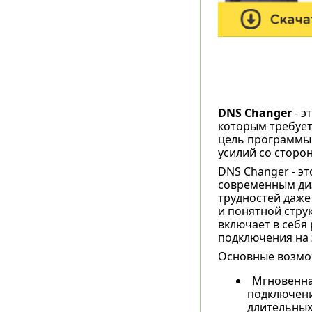
DNS Changer
- э
которым требует
цель программы 
усилий со сторо
DNS Changer - э
современным диз
трудностей даже
и понятной стру
включает в себя р
подключения на э
Основные возмо
Мгновенна
подключени
длительных