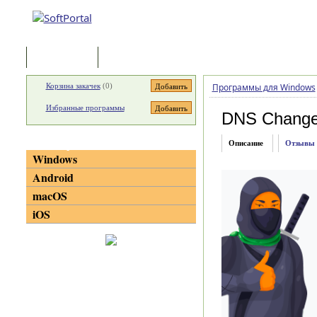
Программы
Статьи
Корзина закачек
(
0
)
Программы для Windows
Избранные программы
DNS Change
Категории
Описание
Отзывы
Windows
Android
macOS
iOS