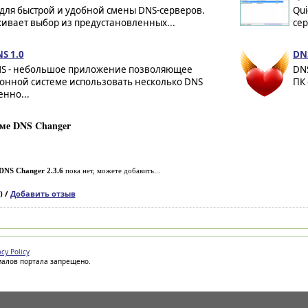
для быстрой и удобной смены DNS-серверов.
Qui
ивает выбор из предустановленных...
сер
S 1.0
DNS
S - небольшое приложение позволяющее
DNS
онной системе использовать несколько DNS
ПК 
нно...
ме DNS Changer
DNS Changer 2.3.6
пока нет, можете добавить...
) /
Добавить отзыв
acy Policy
иалов портала запрещено.