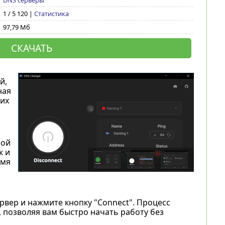
DNS серверы
1 / 5 120 |
Статистика
97,79 Мб
СКАЧАТЬ
й,
ная
их
ной
к и
емя
вер и нажмите кнопку "Connect". Процесс
 позволяя вам быстро начать работу без