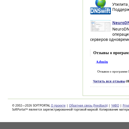
Утилита 
Поддерж
NeuroDN
NeuroDN
операци
серверов одновреме
Отзывы о програм
Admin
Отзывов о программе
Читать все отзывы
(0
© 2002—2026 SOFTPORTAL
О проекте
|
Обратная связь (Feedback)
|
ЧАВО
|
Priv
SoftPortal™ является зарегистрированной торговой маркой. Копирование матер