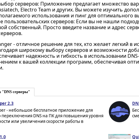
ыбор серверов: Приложение предлагает множество вари
 Asiatech, Electro Team и других. Вы можете изучить до
полагаемого использования и пинг для оптимального в
 пользовательских серверов: Если вы не нашли подход
ой собственный. Просто введите название и адрес серв
серверов.
anger - отличное решение для тех, кто желает легкий в
агодаря широкому выбору серверов и возможности доба
печивает надежность и гибкость в использовании DNS-
ением к вашей коллекции программ, обеспечивая опт
и.
а "DNS серверы"
er 2.3
DNS
per - небольшое бесплатное приложение для
Бес
о переключения DNS на ПК для повышения уровня
сме
ости или увеличения скорости работы в
1.0
Qu