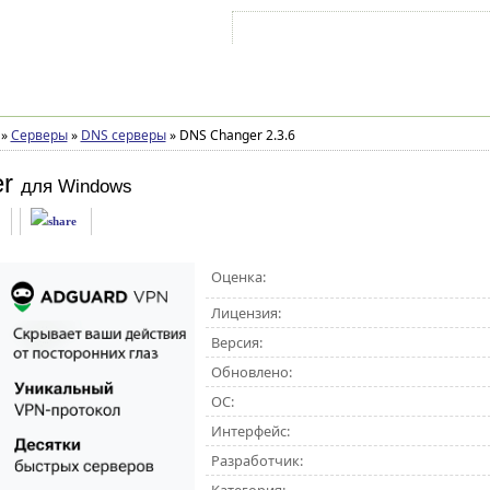
Войти на аккаунт
Зарегистрироваться
»
Серверы
»
DNS серверы
»
DNS Changer 2.3.6
r
для Windows
Оценка:
Лицензия:
Версия:
Обновлено:
ОС:
Интерфейс:
Разработчик: