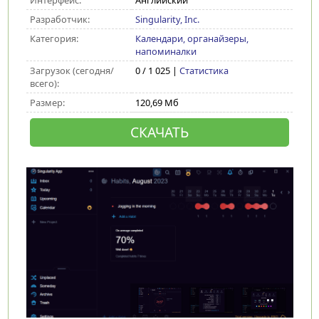
Интерфейс:
Английский
Разработчик:
Singularity, Inc.
Категория:
Календари, органайзеры,
напоминалки
Загрузок (сегодня/
0 / 1 025 |
Статистика
всего):
Размер:
120,69 Мб
СКАЧАТЬ