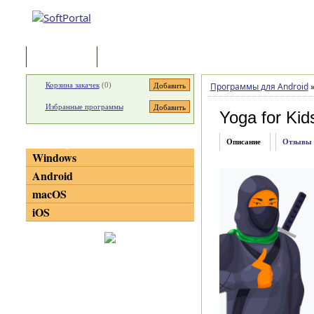
Программы
Статьи
Корзина закачек
(
0
)
Программы для Android
Избранные программы
Yoga for Kid
Категории
Описание
Отзывы
Windows
Android
macOS
iOS