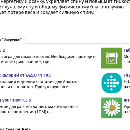
нергетику и осанку, укрепляет спину и повышает гибкос
ет лучшему сну и общему физическому благополучию.
ет потере веса и создает сильную спину.
а "Здоровье"
6.2
Та
я игра для самопознания. Необходимо проходить
Мо
ивное приключение, где...
сво
 калорий от YAZIO 11.10.0
Fit
калорий и дневник питания для Android-
Fit
ов и планшетов. Присутствуют все...
раз
e your 1RM 1.3.5
Же
ние для расчета вашего максимального
Уд
вого повторения (1ПМ) с...
о с
е Yoga for Kids