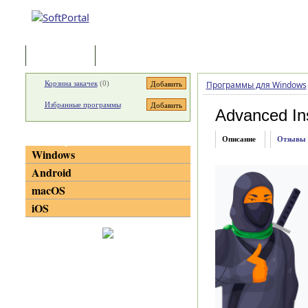
Программы
Статьи
Корзина закачек
(
0
)
Программы для Windows
Избранные программы
Advanced Ins
Категории
Описание
Отзывы
Windows
Android
macOS
iOS