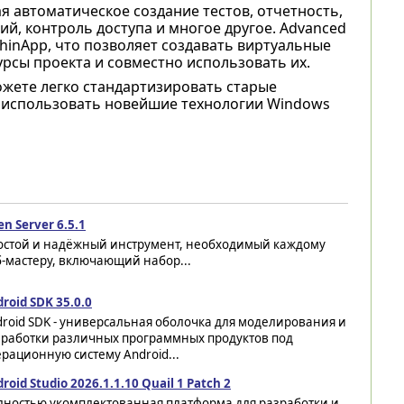
ая автоматическое создание тестов, отчетность,
й, контроль доступа и многое другое. Advanced
ThinApp, что позволяет создавать виртуальные
рсы проекта и совместно использовать их.
ожете легко стандартизировать старые
м использовать новейшие технологии Windows
n Server 6.5.1
остой и надёжный инструмент, необходимый каждому
-мастеру, включающий набор...
roid SDK 35.0.0
roid SDK - универсальная оболочка для моделирования и
зработки различных программных продуктов под
рационную систему Android...
roid Studio 2026.1.1.10 Quail 1 Patch 2
лностью укомплектованная платформа для разработки и