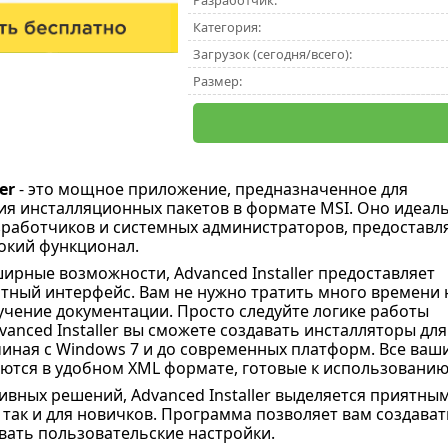
Разработчик:
Категория:
Загрузок (сегодня/всего):
Размер:
er
- это мощное приложение, предназначенное для
ия инсталляционных пакетов в формате MSI. Оно идеал
зработчиков и системных администраторов, предоставл
окий функционал.
ирные возможности, Advanced Installer предоставляет
тный интерфейс. Вам не нужно тратить много времени 
учение документации. Просто следуйте логике работы
anced Installer вы сможете создавать инсталляторы для
иная с Windows 7 и до современных платформ. Все ваш
ются в удобном XML формате, готовые к использованию
ивных решений, Advanced Installer выделяется приятн
, так и для новичков. Программа позволяет вам создав
авать пользовательские настройки.