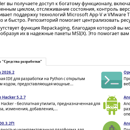
ller вы получаете доступ к богатому функционалу, включ
енным циклом, отслеживание состояния, контроль верси
чивает поддержку технологий Microsoft App-V и VMware 
о и быстро. Репозиторий помогает централизовать ресу
сутствует функция Repackaging, благодаря которой вы м
образуя их в надежные пакеты MSI(X). Это помогает ва
 "Средства разработки"
 2026.2
Ope
ая IDE для разработки на Python с открытым
Пр
м кодом, предоставляющая мощные...
веб
 Hacker 5.2.7
And
 Hacker - бесплатная утилита, предназначенная для
And
а, изменения, добавления,...
ра
опе
00.3.2f1
And
полностью укомплектованная платформа для
По