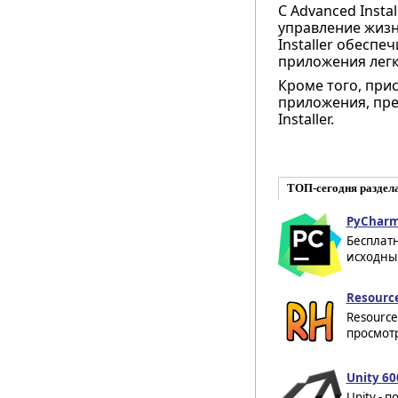
С Advanced Insta
управление жизн
Installer обеспе
приложения легк
Кроме того, при
приложения, пре
Installer.
ТОП-сегодня раздела
PyCharm
Бесплатн
исходны
Resource
Resource
просмотр
Unity 60
Unity - 