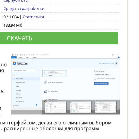
Caphyon LTD
Средства разработки
0 / 1 004 |
Статистика
183,94 Мб
СКАЧАТЬ
ьно
яя
на
и
.
ым интерфейсом, делая его отличным выбором
ать расширенные оболочки для программ