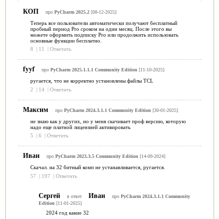
КОП
про
PyCharm 2025.2
[08-12-2025]
Теперь все пользователи автоматически получают бесплатный
пробный период Pro сроком на один месяц. После этого вы
можете оформить подписку Pro или продолжить использовать
основные функции бесплатно.
8
|
11
|
Ответить
fyyf
про
PyCharm 2025.1.1.1 Community Edition
[11-10-2025]
ругается, что не корректно установлены файлы TCL
2
|
14
|
Ответить
Максим
про
PyCharm 2024.3.1.1 Community Edition
[30-01-2025]
не знаю как у других, но у меня скачивает проф версию, которую
надо еще платной лицензией активировать
5
|
6
|
Ответить
Иван
про
PyCharm 2023.3.5 Community Edition
[14-09-2024]
Скачал. на 32 битный комп не устанавливается, ругается.
57
|
197
|
Ответить
Сергей
Иван
в ответ
про
PyCharm 2024.3.1.1 Community
Edition
[11-01-2025]
2024 год какие 32