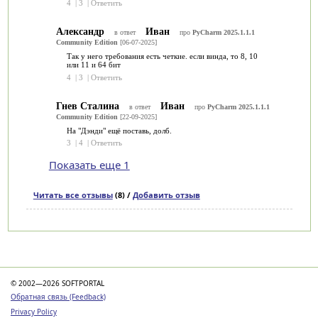
4
|
3
|
Ответить
Александр
Иван
в ответ
про
PyCharm 2025.1.1.1
Community Edition
[06-07-2025]
Так у него требования есть четкие. если винда, то 8, 10
или 11 и 64 бит
4
|
3
|
Ответить
Гнев Сталина
Иван
в ответ
про
PyCharm 2025.1.1.1
Community Edition
[22-09-2025]
На "Дэнди" ещё поставь, долб.
3
|
4
|
Ответить
Показать еще 1
Читать все отзывы
(8) /
Добавить отзыв
Категории
© 2002—2026 SOFTPORTAL
Обратная связь (Feedback)
Privacy Policy