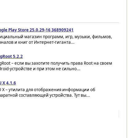
gle Play Store 25.0.29-16 368909241
ициальный магазин программ, игр, музыки, фильмов,
налов и книг от Интернет-гиганта...
gRoot 5.2.2
gRoot – если вы захотите получить права Root на своем
roid-устройстве и при этом не сильно...
 X 4.1.6
U X – утилита для отображения информации об
аратной составляющей устройства. Тут вы...