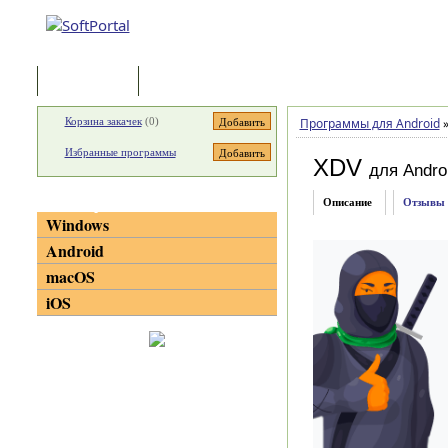
Программы
Статьи
Корзина закачек
(
0
)
Программы для Android
Избранные программы
XDV
для Andro
Категории
Описание
Отзывы
Windows
Android
macOS
iOS