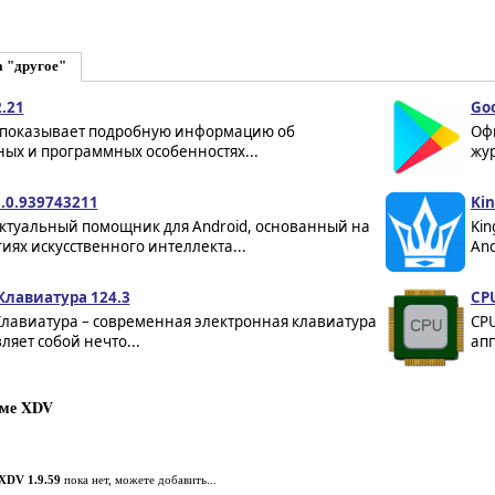
а "другое"
.21
Goo
 показывает подробную информацию об
Оф
ых и программных особенностях...
жур
1.0.939743211
Kin
ктуальный помощник для Android, основанный на
Kin
иях искусственного интеллекта...
And
Клавиатура 124.3
CPU
Клавиатура – современная электронная клавиатура
CP
ляет собой нечто...
апп
мме XDV
XDV 1.9.59
пока нет, можете добавить...