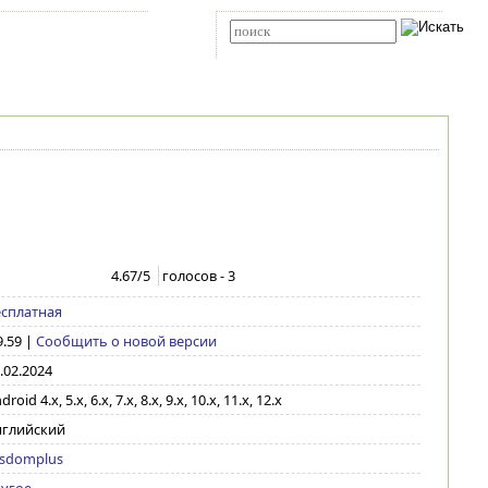
Карта сайта
RSS
Расширенный поиск
4.67
/5
голосов -
3
сплатная
9.59
|
Сообщить о новой версии
.02.2024
droid 4.x, 5.x, 6.x, 7.x, 8.x, 9.x, 10.x, 11.x, 12.x
нглийский
sdomplus