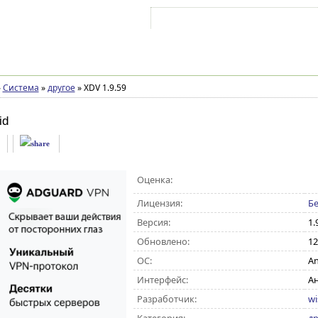
Войти на аккаунт
Зарегистрироваться
»
Система
»
другое
»
XDV 1.9.59
id
Оценка:
Лицензия:
Бе
Версия:
1.
Обновлено:
12
ОС:
An
Интерфейс:
А
Разработчик:
wi