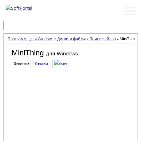
Программы
Статьи
Программы для Windows
»
Диски и файлы
»
Поиск файлов
»
MiniThing 0
MiniThing
для Windows
Описание
Отзывы