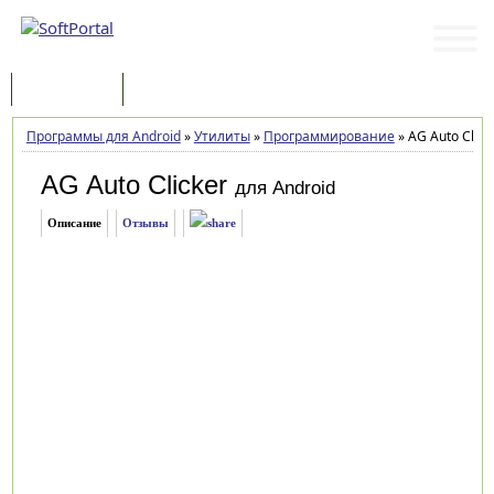
Программы
Статьи
Программы для Android
»
Утилиты
»
Программирование
»
AG Auto Clicke
AG Auto Clicker
для Android
Описание
Отзывы