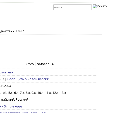
Карта сайта
RSS
Расширенный поиск
действий 1.0.87
3.75
/5
голосов -
4
сплатная
.87
|
Сообщить о новой версии
.08.2024
roid 5.x, 6.x, 7.x, 8.x, 9.x, 10.x, 11.x, 12.x, 13.x
глийский, Русский
A – Simple Apps