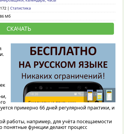
анировщики, календарь, часы
 172 |
Статистика
,86 Мб
СКАЧАТЬ
я
и.
ек
ни,
ого
уется примерно 66 дней регулярной практики, и
вой работы, например, для учёта посещаемости
но понятные функции делают процесс