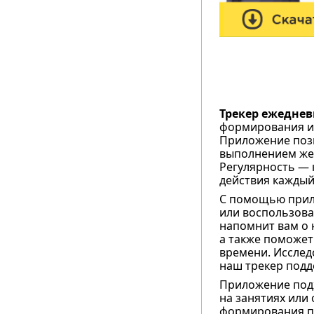
Трекер ежедне
формирования и 
Приложение позв
выполнением жел
Регулярность — 
действия каждый
С помощью прил
или воспользов
напомнит вам о 
а также поможет
времени. Исслед
наш трекер подде
Приложение подх
на занятиях или
формирования п