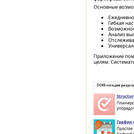
Основные возмо
Ежедневно
Гибкая нас
Возможнос
Анализ вы
Отслеживан
Универсал
Приложение помо
целям. Системат
ТОП-сегодня раздел
Structur
Планиро
упорядоч
График 
Простое