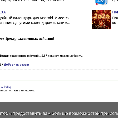
смартфонов и планшетов, с помощью...
пр
.3.6
Но
обный календарь для Android. Имеется
По
зация с другими календарями, таким...
кот
ме Трекер ежедневных действий
Трекер ежедневных действий 1.0.87
пока нет, можете добавить...
) /
Добавить отзыв
acy Policy
иалов портала запрещено.
 чтобы предоставить вам больше возможностей при исп