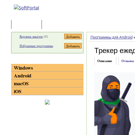
Программы
Статьи
Корзина закачек
(
0
)
Программы для Android
Избранные программы
Трекер еже
Категории
Описание
Отзывы
Windows
Android
macOS
iOS