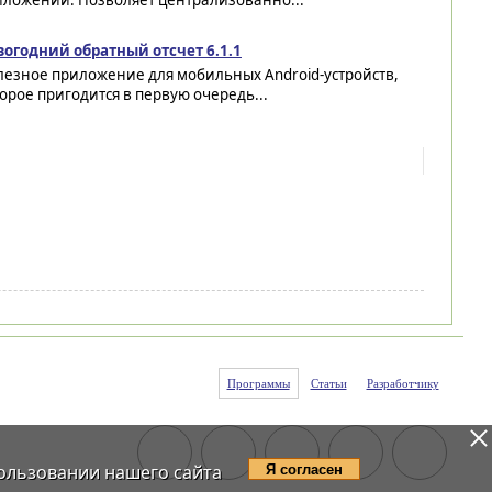
иложении. Позволяет централизованно...
вогодний обратный отсчет 6.1.1
лезное приложение для мобильных Android-устройств,
орое пригодится в первую очередь...
Программы
Статьи
Разработчику
ользовании нашего сайта