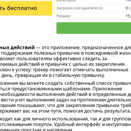
Категория:
Пл
Загрузок (сегодня/всего):
0 /
Размер:
15
вных действий
— это приложение, предназначенное дл
поддержания полезных привычек в повседневной жизн
оляет пользователям эффективно следить за
аемых действий и привычек с целью их закрепления.
ключ к успеху: трекер помогает отмечать выполненные
 день, превращая их в стабильную привычку.
ожения вы можете создать собственный список привыч
аться предустановленными шаблонами. Приложение
необходимости выполнения действий в определенные д
 вести учет выполнения задач на протяжении длительн
ования показывают, что для закрепления привычки треб
рживает вас на этом пути, помогая достичь результата.
одит как для личного использования, так и для группо
 отслеживания покупок. Удобный интерфейс и интуитив
ривычек простым и наглядным.