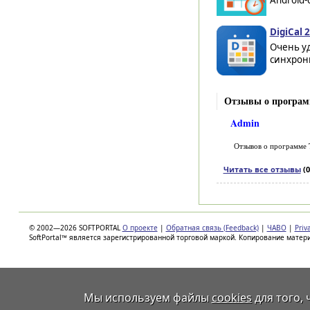
Android-
DigiCal 2
Очень уд
синхрони
Отзывы о програм
Admin
Отзывов о программе
Читать все отзывы
(0
© 2002—2026 SOFTPORTAL
О проекте
|
Обратная связь (Feedback)
|
ЧАВО
|
Priv
SoftPortal™ является зарегистрированной торговой маркой. Копирование матер
Мы используем файлы
cookies
для того,