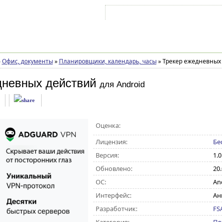
Войти на аккаунт
Зарегистрироваться
»
Офис, документы
»
Планировщики, календарь, часы
»
Трекер ежедневных 
дневных действий
для Android
Оценка:
Лицензия:
Бе
Версия:
1.0
Обновлено:
20
ОС:
And
Интерфейс:
Ан
Разработчик:
FS