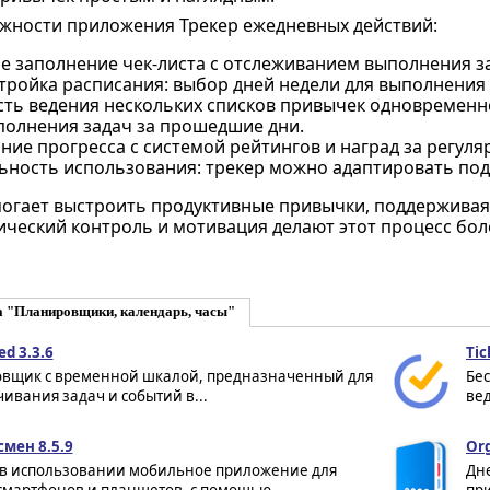
жности приложения Трекер ежедневных действий:
е заполнение чек-листа с отслеживанием выполнения з
тройка расписания: выбор дней недели для выполнения
ть ведения нескольких списков привычек одновременн
полнения задач за прошедшие дни.
ие прогресса с системой рейтингов и наград за регул
ьность использования: трекер можно адаптировать под
гает выстроить продуктивные привычки, поддерживая 
ический контроль и мотивация делают этот процесс бо
а "Планировщики, календарь, часы"
ed 3.3.6
Tic
вщик с временной шкалой, предназначенный для
Бе
ивания задач и событий в...
вед
смен 8.5.9
Org
 в использовании мобильное приложение для
Дне