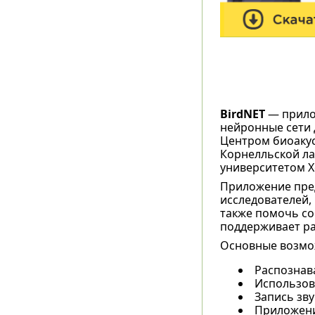
BirdNET
— прилож
нейронные сети 
Центром биоакус
Корнелльской ла
университетом Х
Приложение пред
исследователей, 
также помочь со
поддерживает ра
Основные возмож
Распознава
Использов
Запись зву
Приложени