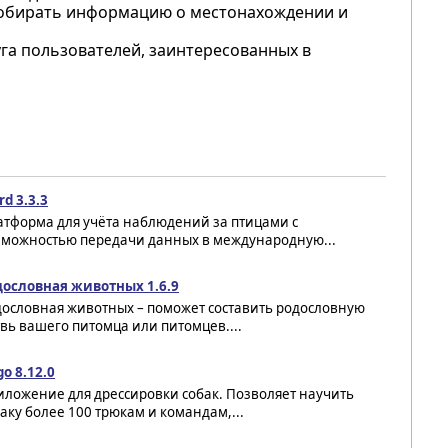
 собирать информацию о местонахождении и
га пользователей, заинтересованных в
rd 3.3.3
атформа для учёта наблюдений за птицами с
зможностью передачи данных в международную...
дословная животных 1.6.9
дословная животных – поможет составить родословную
вь вашего питомца или питомцев....
o 8.12.0
иложение для дрессировки собак. Позволяет научить
аку более 100 трюкам и командам,...