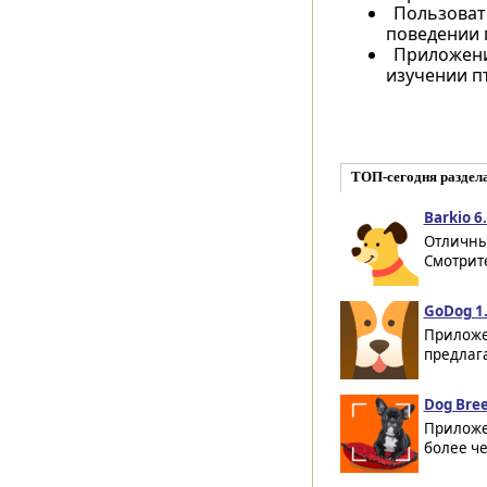
Пользоват
поведении 
Приложени
изучении п
ТОП-сегодня раздел
Barkio 6.
Отличный
Смотрите
GoDog 1.
Приложе
предлага
Dog Bree
Приложен
более че