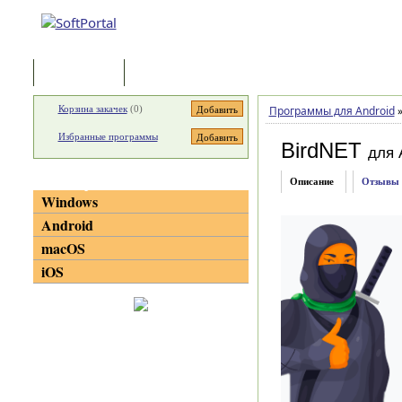
Программы
Статьи
Корзина закачек
(
0
)
Программы для Android
Избранные программы
BirdNET
для 
Категории
Описание
Отзывы
Windows
Android
macOS
iOS