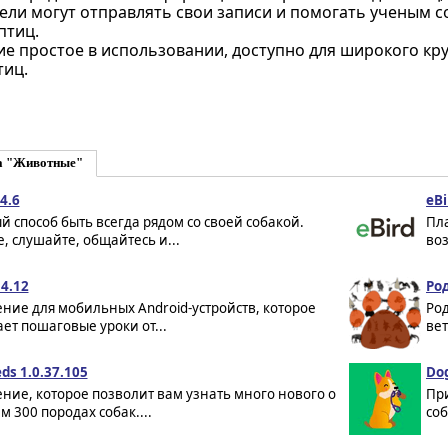
ели могут отправлять свои записи и помогать ученым
птиц.
е простое в использовании, доступно для широкого кру
тиц.
а "Животные"
4.6
eBi
 способ быть всегда рядом со своей собакой.
Пл
, слушайте, общайтесь и...
во
4.12
Ро
ние для мобильных Android-устройств, которое
Ро
ет пошаговые уроки от...
вет
ds 1.0.37.105
Dog
ие, которое позволит вам узнать много нового о
Пр
м 300 породах собак....
соб