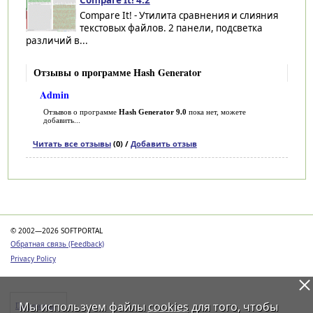
Compare It! - Утилита сравнения и слияния
текстовых файлов. 2 панели, подсветка
различий в...
Отзывы о программе Hash Generator
Admin
Отзывов о программе
Hash Generator 9.0
пока нет, можете
добавить...
Читать все отзывы
(0) /
Добавить отзыв
Категории
© 2002—2026 SOFTPORTAL
Обратная связь (Feedback)
Privacy Policy
Мы используем файлы
cookies
для того, чтобы
Программы