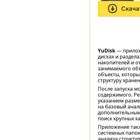
YuDisk
— приложе
дисках и раздел
накопителей и о
занимаемого объ
объекты, которы
структуру хране
После запуска м
содержимого. Ре
указанием разме
на базовый анал
дополнительными
поиск крупных к
Приложение такж
системных папок
анализа структу