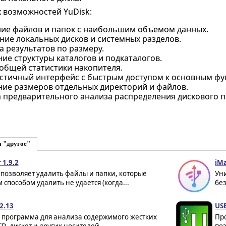
 возможностей YuDisk:
ие файлов и папок с наибольшим объемом данных.
ние локальных дисков и системных разделов.
 результатов по размеру.
ие структуры каталогов и подкаталогов.
общей статистики накопителя.
тичный интерфейс с быстрым доступом к основным фу
ие размеров отдельных директорий и файлов.
 предварительного анализа распределения дискового п
а "другое"
 1.9.2
iMa
 позволяет удалить файлы и папки, которые
Ун
способом удалить не удается (когда...
без
2.13
USB
- программа для анализа содержимого жестких
Про