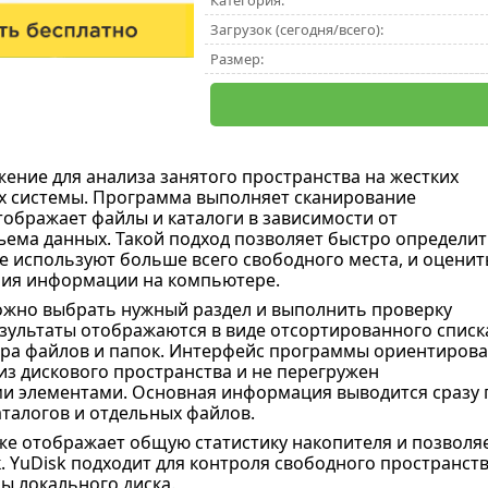
Категория:
Загрузок (сегодня/всего):
Размер:
ние для анализа занятого пространства на жестких
ах системы. Программа выполняет сканирование
тображает файлы и каталоги в зависимости от
ема данных. Такой подход позволяет быстро определит
е используют больше всего свободного места, и оценит
ния информации на компьютере.
ожно выбрать нужный раздел и выполнить проверку
зультаты отображаются в виде отсортированного списк
ра файлов и папок. Интерфейс программы ориентиров
из дискового пространства и не перегружен
 элементами. Основная информация выводится сразу 
аталогов и отдельных файлов.
е отображает общую статистику накопителя и позволя
. YuDisk подходит для контроля свободного пространст
ры локального диска.