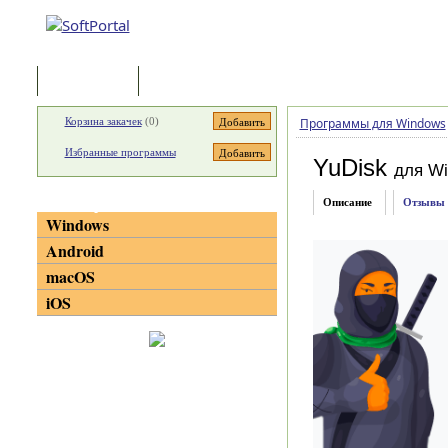
Программы
Статьи
Корзина закачек
(
0
)
Программы для Windows
Избранные программы
YuDisk
для W
Категории
Описание
Отзывы
Windows
Android
macOS
iOS