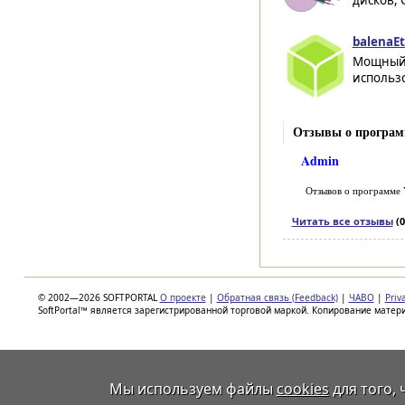
дисков, 
balenaEt
Мощный 
использо
Отзывы о програм
Admin
Отзывов о программе
Читать все отзывы
(0
© 2002—2026 SOFTPORTAL
О проекте
|
Обратная связь (Feedback)
|
ЧАВО
|
Priv
SoftPortal™ является зарегистрированной торговой маркой. Копирование матер
Мы используем файлы
cookies
для того,