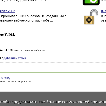
CD, дискет и других носителей....
поз
cher 2.1.6
IOb
прошивальщик образов ОС, созданный с
IOb
ванием веб-технологий, чтобы...
раз
ме YuDisk
YuDisk 1.00
пока нет, можете добавить...
) /
Добавить отзыв
acy Policy
иалов портала запрещено.
 чтобы предоставить вам больше возможностей при исп