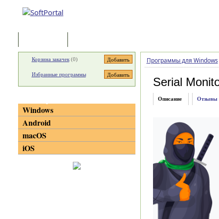
Программы
Статьи
Корзина закачек
(
0
)
Программы для Windows
Избранные программы
Serial Monit
Категории
Описание
Отзывы
Windows
Android
macOS
iOS