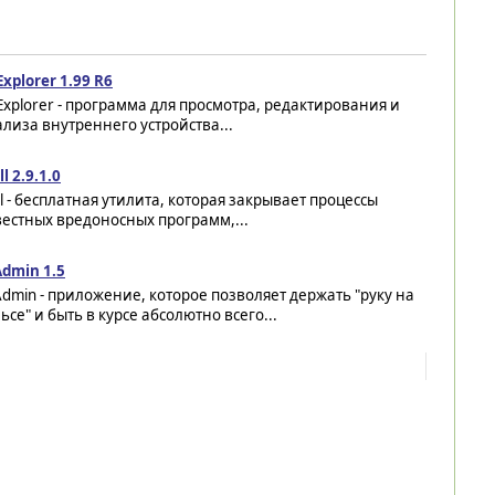
Explorer 1.99 R6
Explorer - программа для просмотра, редактирования и
лиза внутреннего устройства...
ll 2.9.1.0
ll - бесплатная утилита, которая закрывает процессы
естных вредоносных программ,...
Admin 1.5
dmin - приложение, которое позволяет держать "руку на
ьсе" и быть в курсе абсолютно всего...