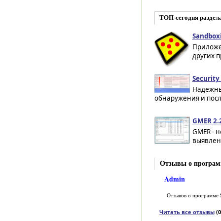
ТОП-сегодня раздел
Sandboxie
Приложе
других п
Security
Надежны
обнаружения и посл
GMER 2.
GMER - 
выявлени
Отзывы о программ
Admin
Отзывов о программе
Читать все отзывы
(0