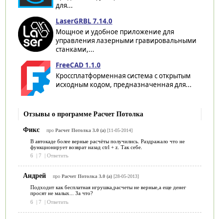
для...
LaserGRBL 7.14.0
Мощное и удобное приложение для
управления лазерными гравировальными
станками,...
FreeCAD 1.1.0
Кроссплатформенная система с открытым
исходным кодом, предназначенная для...
Отзывы о программе Расчет Потолка
Фикс
про
Расчет Потолка 3.0 (a)
[11-05-2014]
В автокаде более верные расчёты получились. Раздражало что не
функционирует возврат назад ctrl + z. Так себе.
6
|
7
|
Ответить
Андрей
про
Расчет Потолка 3.0 (a)
[28-05-2013]
Подходит как бесплатная игрушка,расчеты не верные,а еще денег
просят не малых... За что?
6
|
7
|
Ответить