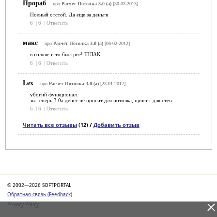
Прораб
про
Расчет Потолка 3.0 (a)
[30-03-2013]
Полный отстой. Да еще за деньги
6
|
6
|
Ответить
макс
про
Расчет Потолка 3.0 (a)
[06-02-2012]
в голове и то быстрее! ШЛАК
6
|
6
|
Ответить
Lex
про
Расчет Потолка 3.0 (a)
[23-01-2012]
убогий функционал.
зы теперь 3.0а денег не просит для потолка, просит для стен.
6
|
6
|
Ответить
Читать все отзывы
(12) /
Добавить отзыв
Категории
© 2002—2026 SOFTPORTAL
Обратная связь (Feedback)
Privacy Policy