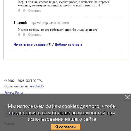
Херня полная, сделал видео, смонтировал, а качество во-первых
ужасное, во-вторых надпись танцует по всему монитору!
6
|
6
|
Ответить
Lisenok
про
VidCrop 2.0
[05-06-2010]
У меня почему-то все работает! спасибо ,нужная прога!
6
|
6
|
Ответить
Читать все отзывы
(7) /
Добавить отзыв
Категории
© 2002—2026 SOFTPORTAL
Обратная связь (Feedback)
Privacy Policy
Мы используем файлы
cookies
для того, чтобы
предоставить вам больше возможностей при
Программы
использовании нашего сайта
Статьи