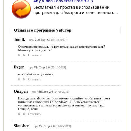
Any Video Converter Free 9.2.3
Бесплатная и простая в использовании
программа для быстрого и качественного...
Отзывы о программе VidCrop
Tomik
про
VidCrop 2.0
[01-03-2017]
Отличная программа, но вот только как её зарегистрировать?
Может у кого код есть?
6
|
6
|
Ответить
Evgen
про
VidCrop 2.0
[22-10-2015]
вин 7 х64 не запускается
6
|
6
|
Ответить
Ондрей
про
VidCrop 2.0
[24-09-2015]
Господа разработчики. Если можно, сделайте, чтобы ваша прога
контачила с новейшей ОС windows 10. А то установиться
установилась, а запускаться не хочет. А мне ох и ах как надо.
Обидно, блин.
6
|
6
|
Ответить
Sloushen
про
VidCrop 2.0
[17-09-2013]