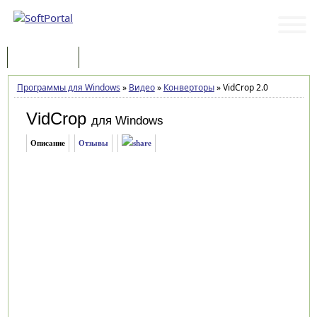
Программы
Статьи
Программы для Windows
»
Видео
»
Конверторы
»
VidCrop 2.0
VidCrop
для Windows
Описание
Отзывы