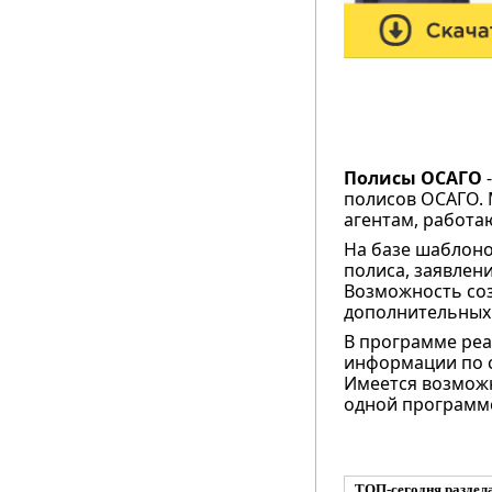
Полисы ОСАГО
-
полисов ОСАГО. 
агентам, работ
На базе шаблоно
полиса, заявлен
Возможность соз
дополнительных
В программе реа
информации по с
Имеется возможн
одной программе
ТОП-сегодня раздел