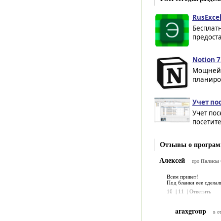
RusExcel
Бесплат
предоста
Notion 7
Мощнейш
планиров
Учет по
Учет пос
посетите
Отзывы о програ
Алексей
про
Полисы 
Всем привет!
Под бланки еее сдела
10
|
11
|
Ответить
araxgroup
в о