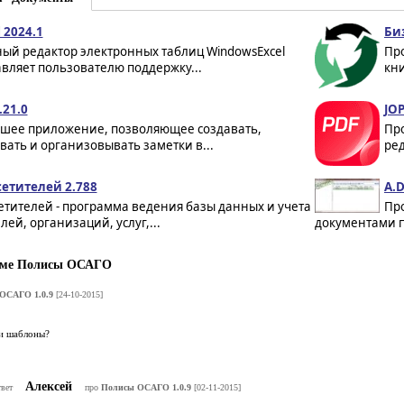
 2024.1
Биз
ный редактор электронных таблиц WindowsExcel
Пр
вляет пользователю поддержку...
кни
.21.0
JOP
ее приложение, позволяющее создавать,
Про
ать и организовывать заметки в...
ред
сетителей 2.788
A.
етителей - программа ведения базы данных и учета
Про
лей, организаций, услуг,...
документами п
мме Полисы ОСАГО
ОСАГО 1.0.9
[24-10-2015]
ли шаблоны?
Алексей
твет
про
Полисы ОСАГО 1.0.9
[02-11-2015]