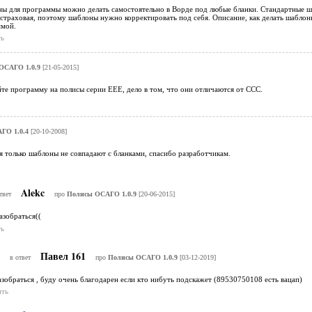
ны для программы можно делать самостоятельно в Ворде под любые бланки. Стандартные ш
страховая, поэтому шаблоны нужно корректировать под себя. Описание, как делать шаблон
ммой.
ь
ОСАГО 1.0.9
[21-05-2015]
йте программу на полисы серии ЕЕЕ, дело в том, что они отличаются от ССС.
ГО 1.0.4
[20-10-2008]
 только шаблоны не совпадают с бланками, спасибо разработчикам.
Alekc
твет
про
Полисы ОСАГО 1.0.9
[20-06-2015]
азобраться((
ь
Г
Павел 161
в ответ
про
Полисы ОСАГО 1.0.9
[03-12-2019]
зобраться , буду очень благодарен если кто нибуть подскажет (89530750108 есть вацап)
ить