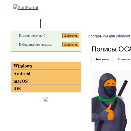
Программы
Статьи
Корзина закачек
(
0
)
Программы для Windows
Избранные программы
Полисы ОС
Категории
Описание
Отзывы
Windows
Android
macOS
iOS