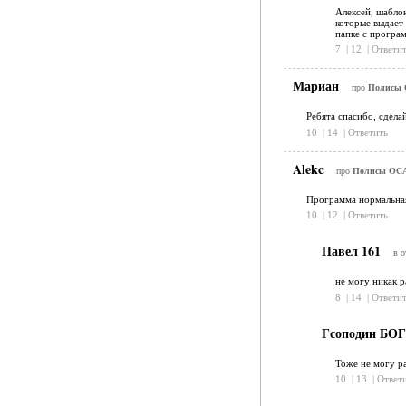
Алексей, шабло
которые выдает 
папке с програ
7
|
12
|
Ответит
Мариан
про
Полисы 
Ребята спасибо, сдела
10
|
14
|
Ответить
Alekc
про
Полисы ОСА
Программа нормальная
10
|
12
|
Ответить
Павел 161
в о
не могу никак р
8
|
14
|
Ответит
Гсоподин БО
Тоже не могу ра
10
|
13
|
Ответ