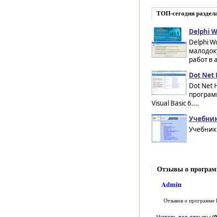
ТОП-сегодня раздел
Delphi W
Delphi W
малодок
работ в 
Dot Net 
Dot Net 
программ
Visual Basic 6....
Учебник
Учебник 
Отзывы о программ
Admin
Отзывов о программе
Читать все отзывы
(0