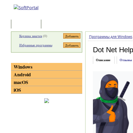
Программы
Статьи
Корзина закачек
(
0
)
Программы для Windows
Избранные программы
Dot Net Hel
Категории
Описание
Отзывы
Windows
Android
macOS
iOS