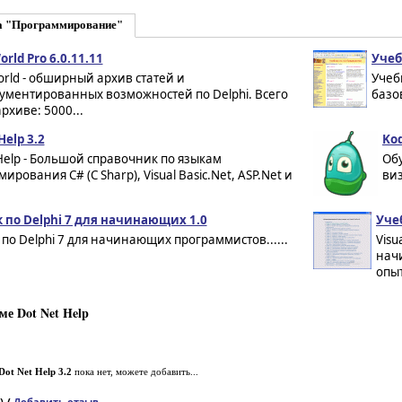
а "Программирование"
orld Pro 6.0.11.11
Учеб
orld - обширный архив статей и
Учеб
ументированных возможностей по Delphi. Всего
базо
архиве: 5000...
Help 3.2
Kod
Help - Большой справочник по языкам
Об
ирования C# (C Sharp), Visual Basic.Net, ASP.Net и
виз
 по Delphi 7 для начинающих 1.0
Учеб
по Delphi 7 для начинающих программистов......
Visu
начи
опыт
е Dot Net Help
Dot Net Help 3.2
пока нет, можете добавить...
) /
Добавить отзыв