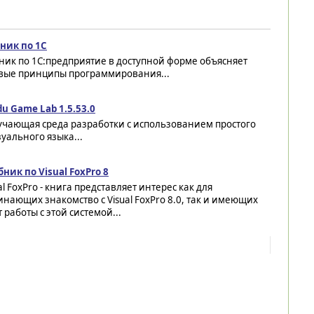
ник по 1С
ник по 1С:предприятие в доступной форме объясняет
вые принципы программирования...
u Game Lab 1.5.53.0
учающая среда разработки с использованием простого
уального языка...
ник по Visual FoxPro 8
al FoxPro - книга представляет интерес как для
нающих знакомство с Visual FoxPro 8.0, так и имеющих
 работы с этой системой...