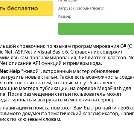
Категории:
Загрузок (сегодня/всего):
Размер:
ольшой справочник по языкам программирования C# (C
sic.Net, ASP.Net и Visual Basic 6. Справочник содержит
мим языкам программирования, библиотеке классов .Ne
Net описание API функций и примеры кода.
Net Help
"живой", встроенный мастер обновления
загрузить новые статьи. Также есть возможность созда
я собственных статей, которые могут быть легко
мощью мастера публикации, на сервере MegaFlash для
па. После размещении статьи пользователь может
едактировать и выгружать изменения на сервер.
а навигации и поиска поможет Вам быстро найти необ
ходимого документа тематический классификатор, нави
поиск по ключевым словам.