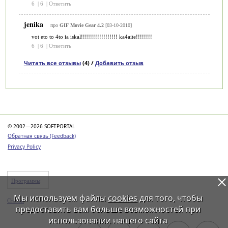
6
|
6
|
Ответить
jenika
про
GIF Movie Gear 4.2
[03-10-2010]
vot eto to 4to ia iskal!!!!!!!!!!!!!!!!!! ka4aite!!!!!!!!
6
|
6
|
Ответить
Читать все отзывы
(4) /
Добавить отзыв
Категории
© 2002—2026 SOFTPORTAL
Обратная связь (Feedback)
Privacy Policy
Программы
Мы используем файлы
cookies
для того, чтобы
Статьи
предоставить вам больше возможностей при
использовании нашего сайта