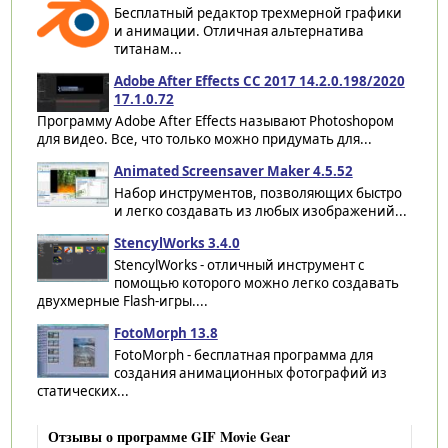
Бесплатный редактор трехмерной графики
и анимации. Отличная альтернатива
титанам...
Adobe After Effects CC 2017 14.2.0.198/2020
17.1.0.72
Программу Adobe After Effects называют Photoshopом
для видео. Все, что только можно придумать для...
Animated Screensaver Maker 4.5.52
Набор инструментов, позволяющих быстро
и легко создавать из любых изображений...
StencylWorks 3.4.0
StencylWorks - отличный инструмент с
помощью которого можно легко создавать
двухмерные Flash-игры....
FotoMorph 13.8
FotoMorph - бесплатная программа для
создания анимационных фотографий из
статических...
Отзывы о программе GIF Movie Gear