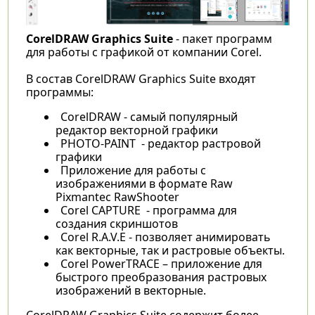
CorelDRAW Graphics Suite
- пакет программ
для работы с графикой от компании Corel.
В состав CorelDRAW Graphics Suite входят
программы:
CorelDRAW - самый популярный
редактор векторной графики
PHOTO-PAINT - редактор растровой
графики
Приложение для работы с
изображениями в формате Raw
Pixmantec RawShooter
Corel CAPTURE - программа для
создания скриншотов
Corel R.A.V.E - позволяет анимировать
как векторные, так и растровые объекты.
Corel PowerTRACE – приложение для
быстрого преобразования растровых
изображений в векторные.
CorelDRAW Graphics Suite содержит более