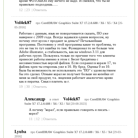
кроме ФОТОШОП ему ничего не надо. И смеялся, что ты не
правильно подходишь......
12
|
23
|
Ответить
Vol4ek87
про
CorelDRAW Graphics Suite X7 17.2.0.688 / X6 / X5 / Х4
[26-
05-2016]
Работаю с данным, язык не поворачивается сказать, ПО уже
наверное с 2009 года. Всегда задавался одним вопросом, ну
почему этот кусок г продают за деньги? Печальнейшая
программа. Постоянно у этой программы какие то проблемы, то
это не так то тут ошибка то там. Функционал то не больше чем
Adobe illustrator, а стабильность, как на windows 3.11 для
рабочих групп. Пользуюсь только по причине того что клиенты
приносят работы именно в этом г. Бесит бредятина с
несовместимостью версий файлов. Если сохранил в корале 17, то
файлик хрен ты откроешь уже в 16. Ну бред. Оценка 0 из 10.
Была бы возможность не использовать это "ПО" с удовольствием
бы это сделал. Отныне корал не получает больше ни копейки от
меня за свой продукт, т.к. лицензия работает аналогично криво
как и пиратка. Смысл платить за г.
19
|
30
|
Ответить
Александр
Vol4ek87
в ответ
про
CorelDRAW Graphics
Suite X7 17.2.0.688 / X6 / X5 / Х4
[20-08-2023]
А почему "корал", если правильно говорить и писать -
корел?
11
|
12
|
Ответить
Lyuba
про
CorelDRAW Graphics Suite X7 17.2.0.688 / X6 / X5 / Х4
[29-03-
2016]