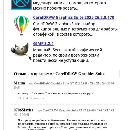
моделирования, с помощью которого
можно проектировать...
CorelDRAW Graphics Suite 2025 26.2.0.170
CorelDRAW Graphics Suite - набор
функциональных инструментов для работы
с графикой, в состав которого...
GIMP 3.2.4
Мощный, бесплатный графический
редактор, по своим возможностям
практически не уступающий...
Отзывы о программе CorelDRAW Graphics Suite
Маша
про
CorelDRAW Graphics Suite X7 17.2.0.688 / X6 / X5 / Х4
[22-06-
2019]
почему х7 на англ.,? как мы можем перевести на рус?
21
|
54
|
Ответить
0706Slavka
про
CorelDRAW Graphics Suite X7 17.2.0.688 / X6 / X5 / Х4
[02-12-2016]
Я ни разу не работал в Фотошопе. Но мне очень нравится эта
программа, так как я в ней занимался пока толька,ретушью и не
более. Но по вашим опросам (Мне один чмошник говорил, что