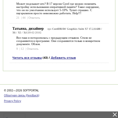
Может подскажет кто? В 17 версии Corel где можно поменять
настройку использования оперативной памяти? Такое ощущение,
что он по умолчанию использует 5-10%. Тупит страшно. С
пауэрклипом просто невозможно работать. Help!!!
21
|
44
|
Ответить
Татьяна, дизайнер
про
CorelDRAW Graphics Suite X7 17.2.0.688 /
X6 / X5 / Х4
[09-02-2016]
Все-таки я поторопилась с предыдущим отзывом. Стили не
сохраняются в программе. Они сохраняются только в конкретном
документе. Облом.
9
|
12
|
Ответить
Читать все отзывы
(43) /
Добавить отзыв
Категории
© 2002—2026 SOFTPORTAL
Обратная связь (Feedback)
Privacy Policy