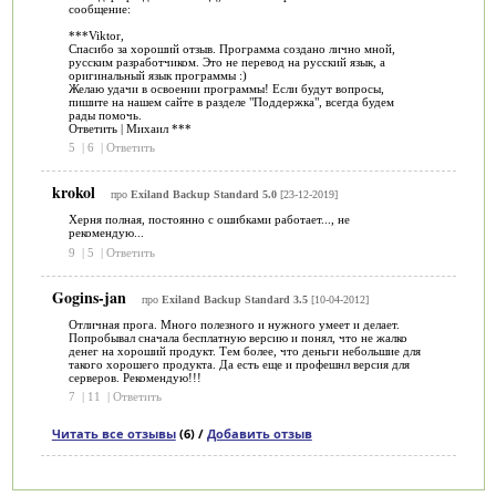
сообщение:
***Viktor,
Спасибо за хороший отзыв. Программа создано лично мной,
русским разработчиком. Это не перевод на русский язык, а
оригинальный язык программы :)
Желаю удачи в освоении программы! Если будут вопросы,
пишите на нашем сайте в разделе "Поддержка", всегда будем
рады помочь.
Ответить | Михаил ***
5
|
6
|
Ответить
krokol
про
Exiland Backup Standard 5.0
[23-12-2019]
Херня полная, постоянно с ошибками работает..., не
рекомендую...
9
|
5
|
Ответить
Gogins-jan
про
Exiland Backup Standard 3.5
[10-04-2012]
Отличная прога. Много полезного и нужного умеет и делает.
Попробывал сначала бесплатную версию и понял, что не жалко
денег на хороший продукт. Тем более, что деньги небольшие для
такого хорошего продукта. Да есть еще и профешнл версия для
серверов. Рекомендую!!!
7
|
11
|
Ответить
Читать все отзывы
(6) /
Добавить отзыв