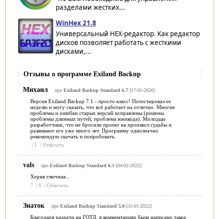
разделами жестких...
WinHex 21.8
Универсальный HEX-редактор. Как редактор
дисков позволяет работать с жесткими
дисками,...
Отзывы о программе Exiland Backup
Михаил
про
Exiland Backup Standard 6.7
[17-01-2026]
Версия Exiland Backup 7.1 - просто класс! Потестировал ее
неделю и могу сказать, что всё работает на отлично. Многие
проблемы и ошибки старых версий исправлены (решены
проблемы длинных путей, проблема юникода). Молодцы
разработчики, что не бросили проект на произвол судьбы и
развивают его уже много лет. Программу однозначно
рекомендую скачать и попробовать.
|
1
|
Ответить
vals
про
Exiland Backup Standard 6.1
[04-02-2022]
Херня глючная...
7
|
6
|
Ответить
Знаток
про
Exiland Backup Standard 5.0
[31-01-2022]
Благодаря раздачи на ГОТД, в комментариях была написано такое