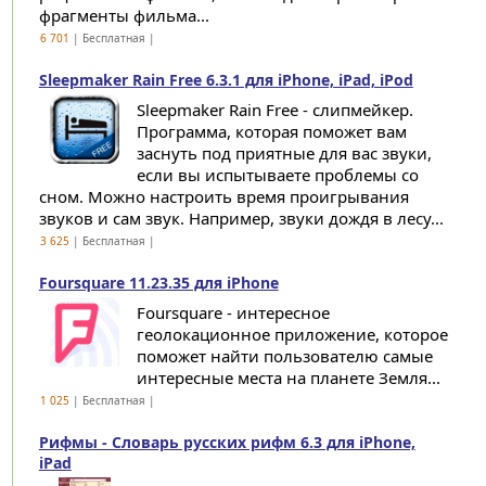
фрагменты фильма...
6 701
| Бесплатная |
Sleepmaker Rain Free 6.3.1 для iPhone, iPad, iPod
Sleepmaker Rain Free - слипмейкер.
Программа, которая поможет вам
заснуть под приятные для вас звуки,
если вы испытываете проблемы со
сном. Можно настроить время проигрывания
звуков и сам звук. Например, звуки дождя в лесу...
3 625
| Бесплатная |
Foursquare 11.23.35 для iPhone
Foursquare - интересное
геолокационное приложение, которое
поможет найти пользователю самые
интересные места на планете Земля...
1 025
| Бесплатная |
Рифмы - Словарь русских рифм 6.3 для iPhone,
iPad