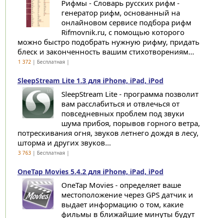
Рифмы - Словарь русских рифм -
генератор рифм, основанный на
онлайновом сервисе подбора рифм
Rifmovnik.ru, с помощью которого
можно быстро подобрать нужную рифму, придать
блеск и законченность вашим стихотворениям...
1 372
| Бесплатная |
SleepStream Lite 1.3 для iPhone, iPad, iPod
SleepStream Lite - программа позволит
вам расслабиться и отвлечься от
повседневных проблем под звуки
шума прибоя, порывов горного ветра,
потрескивания огня, звуков летнего дождя в лесу,
шторма и других звуков...
3 763
| Бесплатная |
OneTap Movies 5.4.2 для iPhone, iPad, iPod
OneTap Movies - определяет ваше
местоположение через GPS датчик и
выдает информацию о том, какие
фильмы в ближайшие минуты будут