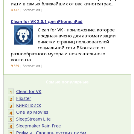
идти в самых ближайших от вас кинотеатрах...
4 472
| Бесплатная |
Clean for VK 2.0.1 для iPhone, iPad
Clean for VK - приложение, которое
предназначено для автоматизации
очистки страниц пользователей
социальной сети ВКонтакте от
разнообразного мусора и нежелательного
контента...
9 359
| Бесплатная |
Самые популярные
Clean for VK
1
Flixster
2
КиноПоиск
3
OneTap Movies
4
SleepStream Lite
5
Sleepmaker Rain Free
6
Рифмы - Словарь русских рифм
7