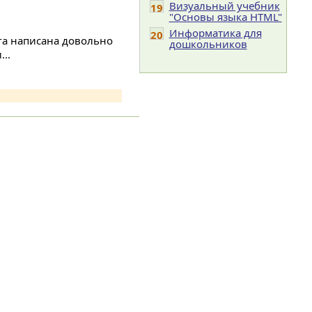
Визуальный учебник
19
"Основы языка HTML"
Информатика для
20
ига написана довольно
дошкольников
..