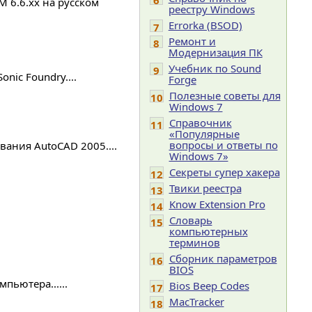
6
 6.6.xx на русском
реестру Windows
Errorka (BSOD)
7
Ремонт и
8
Модернизация ПК
Учебник по Sound
9
ic Foundry....
Forge
Полезные советы для
10
Windows 7
Справочник
11
«Популярные
вопросы и ответы по
ания AutoCAD 2005....
Windows 7»
Секреты супер хакера
12
Твики реестра
13
Know Extension Pro
14
Словарь
15
компьютерных
терминов
Сборник параметров
16
BIOS
ьютера......
Bios Beep Codes
17
MacTracker
18