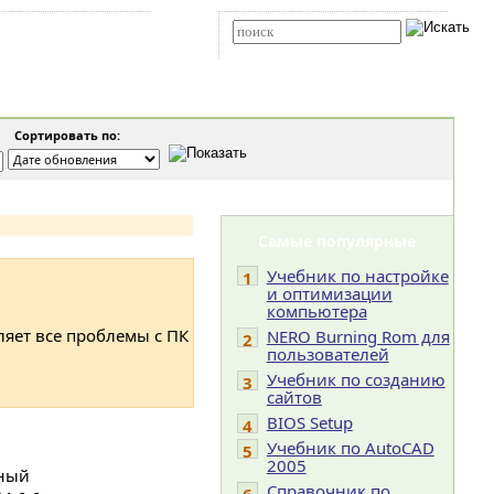
Карта сайта
RSS
Расширенный поиск
Сортировать по:
Самые популярные
Учебник по настройке
1
и оптимизации
компьютера
ляет все проблемы с ПК
NERO Burning Rom для
2
пользователей
Учебник по созданию
3
сайтов
BIOS Setup
4
Учебник по AutoCAD
5
2005
лный
Справочник по