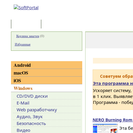
Программы
Статьи
Корзина закачек
(
0
)
Избранные
Категории
Android
macOS
Советуем обр
iOS
Эта программа н
Windows
Ускоряет систему,
CD/DVD диски
в 1 клик. Выявля
Программа - побе
E-Mail
Web разработчику
Аудио, Звук
NERO Burning Rom 
Безопасность
Эта б
Видео