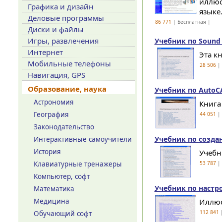
иллюс
Графика и дизайн
языке.
Деловые программы
86 771
| Бесплатная |
Диски и файлы
Игры, развлечения
Учебник по Sound 
Интернет
Эта к
Мобильные телефоны
28 506
| 
Навигация, GPS
Образование, наука
Учебник по AutoCA
Астрономия
Книга
География
44 051
| 
Законодательство
Учебник по создан
Интерактивные самоучители
История
Учебни
Клавиатурные тренажеры
53 787
| 
Компьютер, софт
Учебник по настр
Математика
Медицина
Иллюс
112 841
|
Обучающий софт