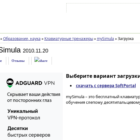
Войти на аккаунт
Зарегистрироваться
»
Образование, наука
»
Клавиатурные тренажеры
»
mySimula
»
Загрузка
Simula
2010.11.20
е
Отзывы
Выберите вариант загрузки
скачать с сервера SoftPortal
mySimula – это бесплатный клавиат
обучения слепому десятипальцевому