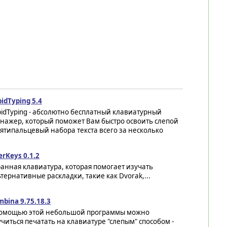
idTyping 5.4
idTyping - абсолютно бесплатный клавиатурный
нажер, который поможет Вам быстро освоить слепой
ятипальцевый набора текста всего за несколько
rKeys 0.1.2
анная клавиатура, которая помогает изучать
тернативные раскладки, такие как Dvorak,...
bina 9.75.18.3
помощью этой небольшой программы можно
читься печатать на клавиатуре "слепым" способом -