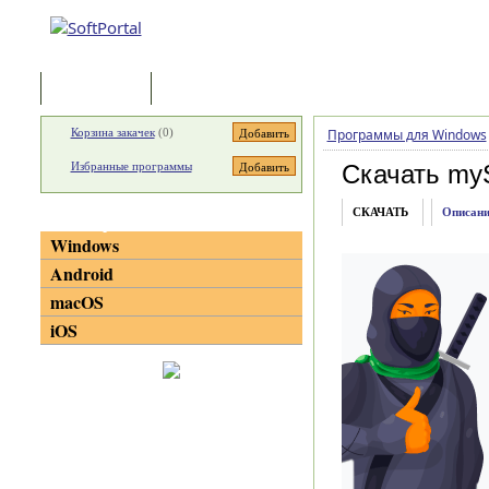
Программы
Статьи
Корзина закачек
(
0
)
Программы для Windows
Избранные программы
Скачать my
СКАЧАТЬ
Описани
Категории
Windows
Android
macOS
iOS