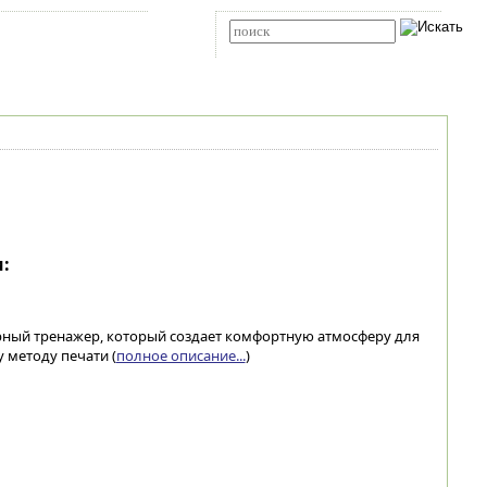
Карта сайта
RSS
Расширенный поиск
:
урный тренажер, который создает комфортную атмосферу для
 методу печати (
полное описание...
)