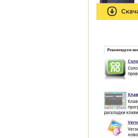
Рекомендуем по
Соло
Соло
пров
Клав
Клав
прог
раскладки клави
Vers
Vers
ново