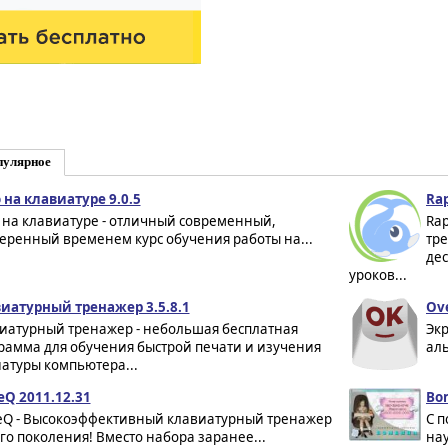
пулярное
 на клавиатуре 9.0.5
Rap
 на клавиатуре - отличный современный,
Rap
еренный временем курс обучения работы на...
тре
дес
уроков...
иатурный тренажер 3.5.8.1
Ove
иатурный тренажер - небольшая бесплатная
Экр
рамма для обучения быстрой печати и изучения
аль
атуры компьютера...
eQ 2011.12.31
Bom
eQ - Высокоэффективный клавиатурный тренажер
C 
го поколения! Вместо набора заранее...
нау