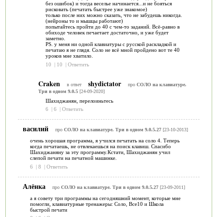
без ошибок) и тогда веселье начинается...и не бояться
рисковать (печатать быстрее уже знакомое)
только после них можно сказать, что не забудешь никогда.
(нейроны то и мышцы работают)
попытайтесь пройти до 40 с чем-то заданий. Всё-равно в
обиходе человек печаетает достаточно, и уже будет
заметно.
PS. у меня ни одной клавиатуры с русской раскладкой и
печатаю я не глядя. Соло не всё мной пройдено вот те 40
уроков мне хватило.
10
|
10
|
Ответить
Craken
shydictator
в ответ
про
СОЛО на клавиатуре.
Три в одном 9.0.5
[24-09-2020]
Шахиджанян, перелоиньтесь
6
|
6
|
Ответить
василий
про
СОЛО на клавиатуре. Три в одном 9.0.5.27
[23-10-2013]
очень хорошая программа, я учился печатать на соло 4. Теперь
когда печатаешь, не отвлекаешься на поиск клавиш. Спасибо
Шахиджаняну за эту программу.Кстати, Шахиджанян учил
слепой печати на печатной машинке.
6
|
8
|
Ответить
Алёнка
про
СОЛО на клавиатуре. Три в одном 9.0.5.27
[23-09-2011]
а я совету три программы на сегодняшний момент, которые мне
помогли, клавиатурные тренажеры: Соло, Все10 и Школа
быстрой печати