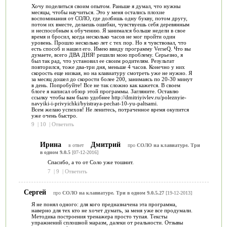
Хочу поделиться своим опытом. Раньше я думал, что нужны
месяцы, чтобы научиться. Это у меня остались плохие
воспоминания от СОЛО, где долбишь одну букву, потом другу,
потом их вместе, делаешь ошибки, чувствуешь себя деревянным
и неспособным к обучению. Я занимался больше недели в свое
время и бросил, когда несколько часов не мог пройти один
уровень. Прошло несколько лет с тех пор. Но я чувствовал, что
есть способ и нашел его. Имею ввиду программу VerseQ. Что вы
думаете, всего ДВА ДНЯ! решили мою проблему. Серьезно, я
был так рад, что установил ее своим родителям. Результат
повторился, тоже два-три дня, меньше 4 часов. Конечно у них
скорость еще низкая, но на клавиатуру смотреть уже не нужно. Я
за месяц дошел до скорости более 200, занимаясь по 20-30 минут
в день. Попробуйте! Все не так сложно как кажется. В своем
блоге я написал обзор этой программы. Загляните. Оставлю
ссылку чтобы вам было удобнее http://dmitriyivlev.ru/poleznyie-
navyiki-i-privyichki/byistraya-pechat-10-yu-paltsami.
Всем желаю успехов! Не ленитесь, потраченное время окупится
уже очень быстро.
9
|
10
|
Ответить
Ирина
Дмитрий
в ответ
про
СОЛО на клавиатуре. Три
в одном 9.0.5
[07-12-2016]
Спасибо, а то от Соло уже тошнит.
7
|
9
|
Ответить
Сергей
про
СОЛО на клавиатуре. Три в одном 9.0.5.27
[19-12-2013]
Я не понял одного: для кого предназначена эта программа,
наверно для тех кто не хочет думать, за меня уже все продумали.
Методика построения тренажера просто тупая. Тексты
упражнений сплошной маразм, далеки от реальности. Отзывы