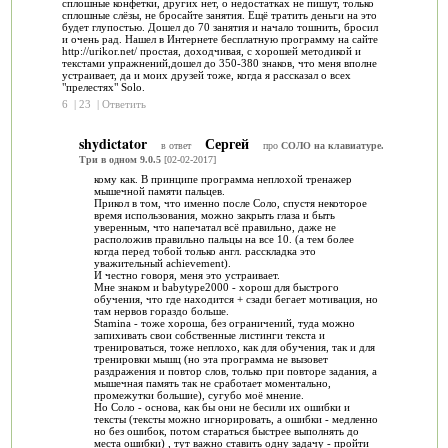
сплошные конфетки, других нет, о недостатках не пишут, только
сплошные слёзы, не бросайте занятия. Ещё тратить деньги на это
будет глупостью. Дошел до 70 занятия и начало тошнить, бросил
и очень рад. Нашел в Интернете бесплатную программу на сайте
http://urikor.net/ простая, доходчивая, с хорошей методикой и
текстами упражнений,дошел до 350-380 знаков, что меня вполне
устраивает, да и моих друзей тоже, когда я рассказал о всех
"прелестях" Solo.
6
|
23
|
Ответить
shydictator
Сергей
в ответ
про
СОЛО на клавиатуре.
Три в одном 9.0.5
[02-02-2017]
кому как. В принципе программа неплохой тренажер
мышечной памяти пальцев.
Прикол в том, что именно после Соло, спустя некоторое
время использования, можно закрыть глаза и быть
уверенным, что напечатал всё правильно, даже не
расположив правильно пальцы на все 10. (а тем более
когда перед тобой только англ. расскладка это
уважительный achievement).
И честно говоря, меня это устраивает.
Мне знаком и babytype2000 - хорош для быстрого
обучения, что где находится + сзади бегает мотивация, но
там нервов гораздо больше.
Stamina - тоже хороша, без ограничений, туда можно
запихивать свои собственные листинги текста и
тренироваться, тоже неплохо, как для обучения, так и для
тренировки мышц (но эта программа не вызовет
раздражения и повтор слов, только при повторе задания, а
мышечная память так не сработает моментально,
промежутки большие), сугубо моё мнение.
Но Соло - основа, как бы они не бесили их ошибки и
тексты (тексты можно игнорировать, а ошибки - медленно
но без ошибок, потом стараться быстрее выполнять до
места ошибки) , тут важно ставить одну задачу - пройти