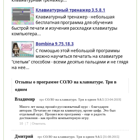
клавиатурный тренажёр...
Клавиатурный тренажер 3.5.8.1
Клавиатурный тренажер - небольшая
бесплатная программа для обучения
быстрой печати и изучения раскладки клавиатуры
компьютера...
Bombina 9.75.18.3
C помощью этой небольшой программы
можно научиться печатать на клавиатуре
"слепым" способом - всеми десятью пальцами и не глядя
на нее...
Отзывы о программе СОЛО на клавиатуре. Три в
одном
Владимир
про
СОЛО на клавиатуре. Три в одном 9.0.5
[13-04-2019]
Много лет назад прошёл русскоязычный курс - благодарен
авторам. Печатаю не глядя на клавиатуру, кроме цифр. Это был
отдельный курс. Прошел всю программу - еще и радость
достижения - как пройти компьютерную игру.
10
|
7
|
Ответить
Дмитрий
про
СОЛО на клавиатуре. Три в одном 9.0.5
[31-08-2015]