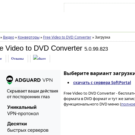
Войти на аккаунт
Зарегистрироваться
»
Видео
»
Конверторы
»
Free Video to DVD Converter
»
Загрузка
e Video to DVD Converter
5.0.99.823
е
Отзывы
Выберите вариант загрузки
скачать с сервера SoftPortal
Free Video to DVD Converter - беспл
формата в DVD формат и тут же запи
функционального DVD меню (
полное 