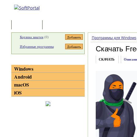
Программы
Статьи
Корзина закачек
(
0
)
Программы для Windows
Избранные программы
Скачать Fre
СКАЧАТЬ
Описани
Категории
Windows
Android
macOS
iOS