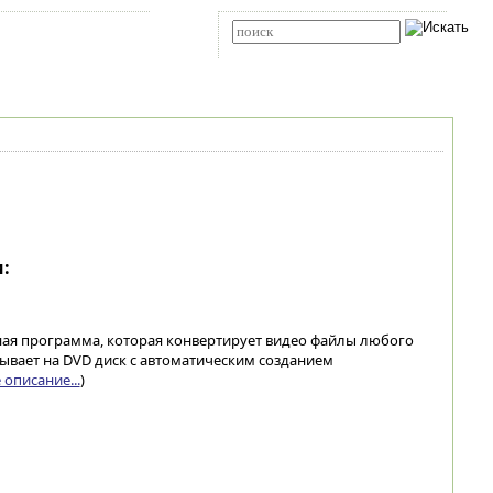
Карта сайта
RSS
Расширенный поиск
:
атная программа, которая конвертирует видео файлы любого
сывает на DVD диск с автоматическим созданием
описание...
)