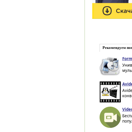
Рекомендуем по
Form
Унив
муль
Avide
Avid
конв
Vide
Бесп
попу