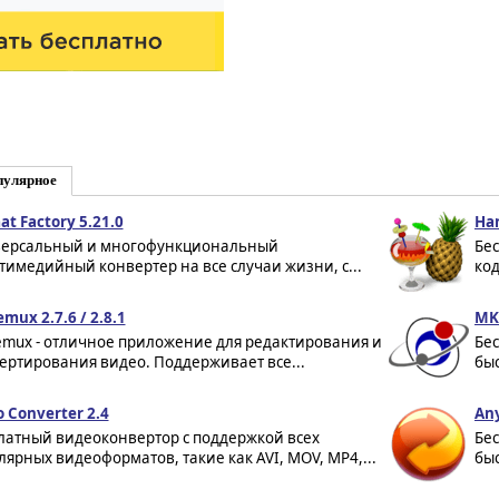
пулярное
at Factory 5.21.0
Han
ерсальный и многофункциональный
Бе
тимедийный конвертер на все случаи жизни, с...
код
mux 2.7.6 / 2.8.1
MKV
emux - отличное приложение для редактирования и
Бе
ертирования видео. Поддерживает все...
быс
o Converter 2.4
Any
латный видеоконвертор с поддержкой всех
Бес
лярных видеоформатов, такие как AVI, MOV, MP4,...
быс