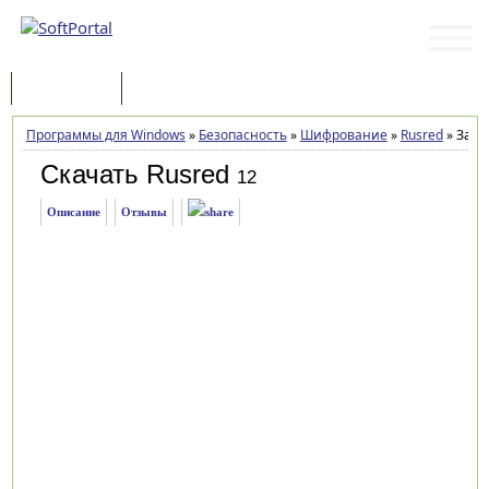
Программы
Статьи
Программы для Windows
»
Безопасность
»
Шифрование
»
Rusred
»
Загр
Скачать Rusred
12
Описание
Отзывы