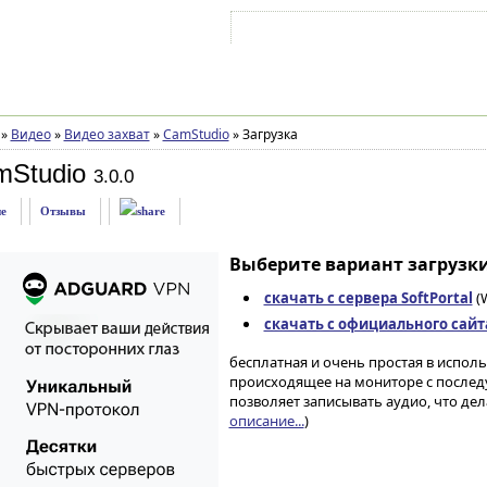
Войти на аккаунт
Зарегистрироваться
»
Видео
»
Видео захват
»
CamStudio
»
Загрузка
mStudio
3.0.0
е
Отзывы
Выберите вариант загрузки
скачать с сервера SoftPortal
(W
скачать с официального сайт
бесплатная и очень простая в испол
происходящее на мониторе с послед
позволяет записывать аудио, что де
описание...
)