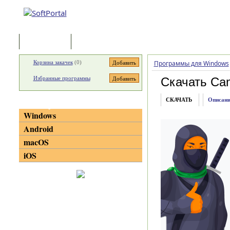
Программы
Статьи
Корзина закачек
(
0
)
Программы для Windows
Избранные программы
Скачать Ca
СКАЧАТЬ
Описани
Категории
Windows
Android
macOS
iOS