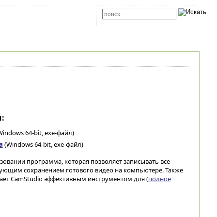
Карта сайта
RSS
Расширенный поиск
:
indows 64-bit, exe-файл)
а
(Windows 64-bit, exe-файл)
ьзовании программа, которая позволяет записывать все
ующим сохранением готового видео на компьютере. Также
лает CamStudio эффективным инструментом для (
полное