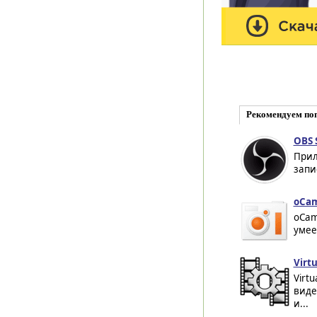
Рекомендуем по
OBS 
Прил
запис
oCam
oCam
умее
Virt
Virt
виде
и...