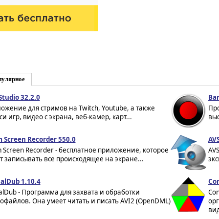
пулярное
Studio 32.2.0
Ban
ожение для стримов на Twitch, Youtube, а также
Про
и игр, видео с экрана, веб-камер, карт...
выс
 Screen Recorder 550.0
AVS
 Screen Recorder - бесплатное приложение, которое
AVS
т записывать все происходящее на экране...
экс
ualDub 1.10.4
Co
ualDub - Программа для захвата и обработки
Co
офайлов. Она умеет читать и писать AVI2 (OpenDML)
ор
вид