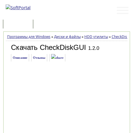
Программы
Статьи
Программы для Windows
»
Диски и файлы
»
HDD утилиты
»
CheckDiskG
Скачать CheckDiskGUI
1.2.0
Описание
Отзывы