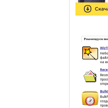
Рекомендуем по
WizT
Небо
файл
на ж
Rece
Rece
прос
откр
Bulk
Bulk
созд
пров