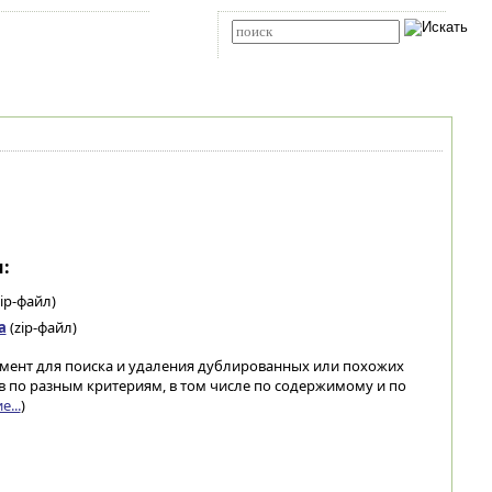
Карта сайта
RSS
Расширенный поиск
:
ip-файл)
а
(zip-файл)
умент для поиска и удаления дублированных или похожих
 по разным критериям, в том числе по содержимому и по
...
)