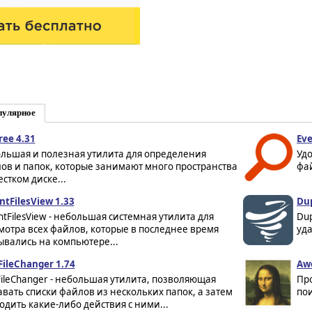
пулярное
ree 4.31
Eve
льшая и полезная утилита для определения
Удо
ов и папок, которые занимают много пространства
фай
естком диске...
ntFilesView 1.33
Dup
ntFilesView - небольшая системная утилита для
Dup
мотра всех файлов, которые в последнее время
уда
ывались на компьютере...
FileChanger 1.74
Awe
FileChanger - небольшая утилита, позволяющая
Пр
авать списки файлов из нескольких папок, а затем
пои
одить какие-либо действия с ними...