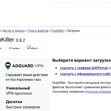
Войти на аккаунт
Зарегистрироваться
»
Диски и файлы
»
Поиск файлов
»
DupKiller
»
Загрузка
Killer
0.8.2
е
Отзывы
Выберите вариант загрузки
скачать с сервера SoftPortal
(z
скачать с официального сайт
DupKiller - быстрый и мощный инстр
файлов. Выполняет сравнение файлов
похожему названию (
полное описание