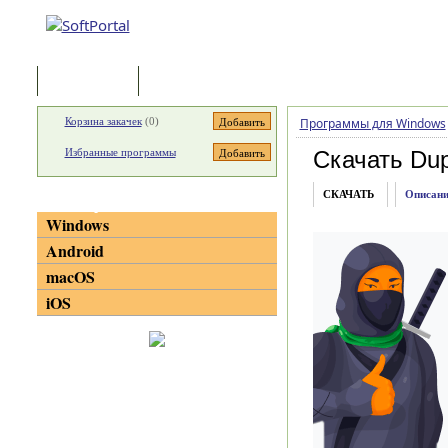
Программы
Статьи
Корзина закачек
(
0
)
Программы для Windows
Избранные программы
Скачать Dup
СКАЧАТЬ
Описани
Категории
Windows
Android
macOS
iOS