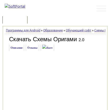
Программы
Статьи
Программы для Android
»
Образование
»
Обучающий софт
»
Cхемы Ор
Скачать Cхемы Оригами
2.0
Описание
Отзывы