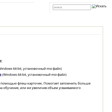
Карта сайта
RSS
Расширенный поиск
:
indows 64-bit, установочный msi-файл)
а
(Windows 64-bit, установочный msi-файл)
с помощью флеш-карточек. Помогает запомнить больше
на обучение, или же увеличив объем усваиваемого