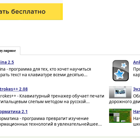
пулярное
ina 2.5
Ank
ina - программа для тех, кто хочет научиться
Пр
рать текст на клавиатуре всеми десятью...
кар
trokes++ 2.08
Эк
trokes++ - Клавиатурный тренажер обучает печати
Об
типальцевым слепым методом на русской...
дорожного движ
рматика 2.1
На
рматика - программа превратит изучение
На
рмационных технологий в увлекательнейшее...
шко