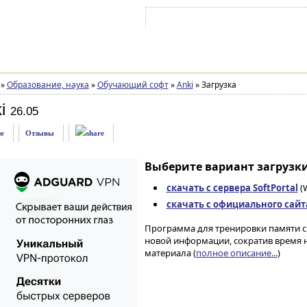
Войти на аккаунт
Зарегистрироваться
»
Образование, наука
»
Обучающий софт
»
Anki
»
Загрузка
i
26.05
е
Отзывы
Выберите вариант загрузки
скачать с сервера SoftPortal
(W
скачать с официального сайт
Программа для тренировки памяти 
новой информации, сократив время 
материала (
полное описание...
)