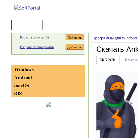
Программы
Статьи
Корзина закачек
(
0
)
Программы для Windows
Избранные программы
Скачать Ank
СКАЧАТЬ
Описани
Категории
Windows
Android
macOS
iOS