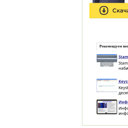
Рекомендуем по
Stam
Stam
наби
Keys
Keys
деся
Инфо
Инфо
инфо