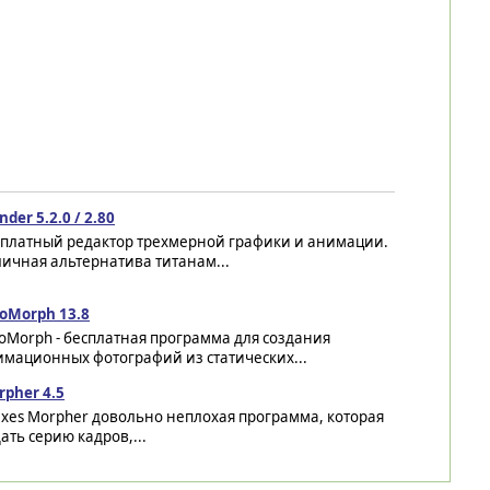
nder 5.2.0 / 2.80
сплатный редактор трехмерной графики и анимации.
ичная альтернатива титанам...
toMorph 13.8
oMorph - бесплатная программа для создания
имационных фотографий из статических...
rpher 4.5
axes Morpher довольно неплохая программа, которая
ать серию кадров,...