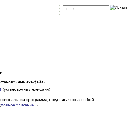
Карта сайта
RSS
Расширенный поиск
:
установочный exe-файл)
а
(установочный exe-файл)
функциональная программа, представляющая собой
(
полное описание...
)