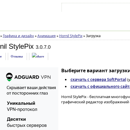
Войти на аккаунт
Зарегистрироваться
»
Графика и дизайн
»
Анимация
»
Hornil StylePix
»
Загрузка
il StylePix
3.0.7.0
е
Отзывы
Выберите вариант загрузки
скачать с сервера SoftPortal
(
скачать с официального сайт
Hornil StylePix - бесплатная много
графический редактор изображений 