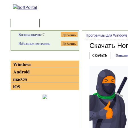
Программы
Статьи
Корзина закачек
(
0
)
Программы для Windows
Избранные программы
Скачать Horn
СКАЧАТЬ
Описани
Категории
Windows
Android
macOS
iOS