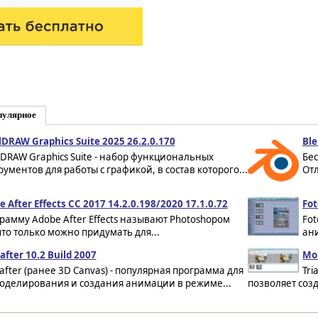
пулярное
lDRAW Graphics Suite 2025 26.2.0.170
Ble
lDRAW Graphics Suite - набор функциональных
Бе
рументов для работы с графикой, в состав которого...
Отл
 After Effects CC 2017 14.2.0.198/2020 17.1.0.72
Fo
рамму Adobe After Effects называют Photoshopом
Fot
что только можно придумать для...
ан
after 10.2 Build 2007
Mo
after (ранее 3D Canvas) - популярная программа для
Tri
оделирования и создания анимации в режиме...
позволяет созд