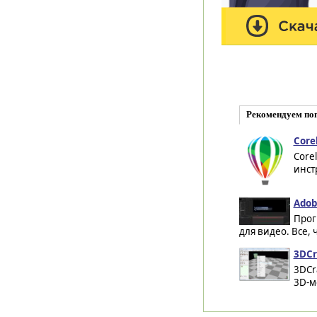
Рекомендуем по
Core
Core
инст
Adobe
Прог
для видео. Все, 
3DCr
3DCr
3D-м