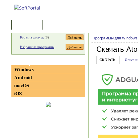
Программы
Статьи
Корзина закачек
(
0
)
Программы для Windows
Избранные программы
Скачать Ato
СКАЧАТЬ
Описани
Категории
Windows
Android
macOS
iOS