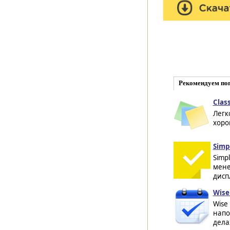
Рекомендуем по
Class
Легк
хоро
Simpl
Simp
мене
диспл
Wise
Wise
напо
делах