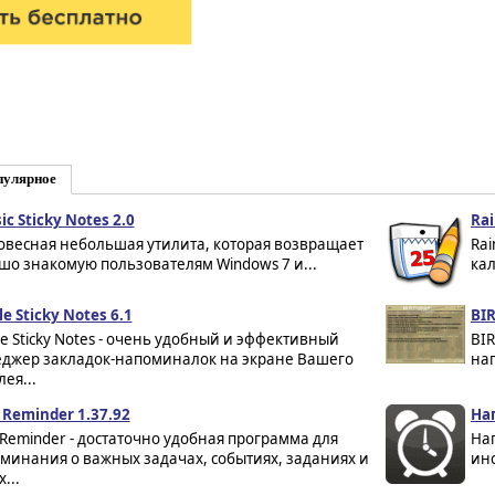
пулярное
ic Sticky Notes 2.0
Rai
овесная небольшая утилита, которая возвращает
Rai
шо знакомую пользователям Windows 7 и...
кал
e Sticky Notes 6.1
BIR
le Sticky Notes - очень удобный и эффективный
BIR
джер закладок-напоминалок на экране Вашего
нап
ея...
 Reminder 1.37.92
На
 Reminder - достаточно удобная программа для
Нап
минания о важных задачах, событиях, заданиях и
инс
...