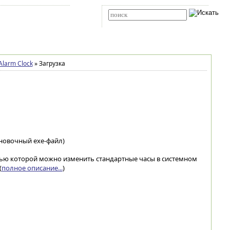
Карта сайта
RSS
Расширенный поиск
Alarm Clock
»
Загрузка
новочный exe-файл)
ощью которой можно изменить стандартные часы в системном
(
полное описание...
)