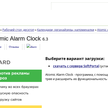
Войти на аккаунт
Зарегистрироваться
»
Рабочий стол, десктоп
»
Календари, органайзеры, напоминалки
»
Atomic 
mic Alarm Clock
6.3
е
Отзывы
Выберите вариант загрузки:
скачать с сервера SoftPortal
(уста
Atomic Alarm Clock - программа, с пом
трее и расширить их функциональность 