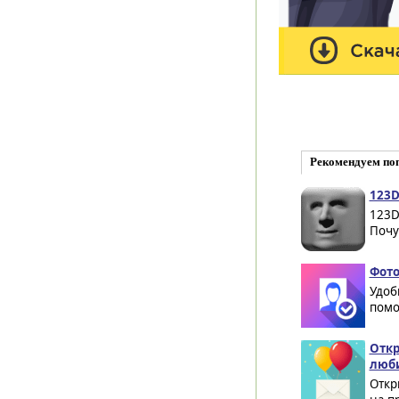
Рекомендуем по
123D
123D
Почу
Фото
Удобн
помо
Откр
люби
Откр