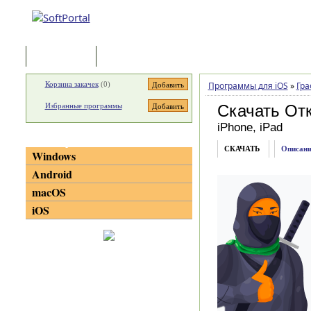
Программы
Статьи
Корзина закачек
(
0
)
Программы для iOS
»
Гра
Избранные программы
Скачать От
iPhone, iPad
Категории
СКАЧАТЬ
Описани
Windows
Android
macOS
iOS