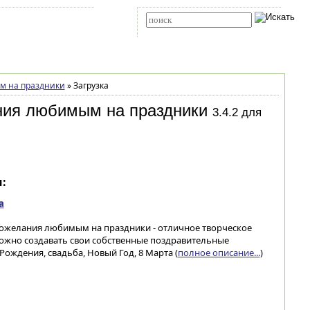
Карта сайта
RSS
Расширенный поиск
м на праздники
»
Загрузка
ния любимым на праздники
3.4.2 для
:
а
ожелания любимым на праздники - отличное творческое
жно создавать свои собственные поздравительные
Рождения, свадьба, Новый Год, 8 Марта (
полное описание...
)