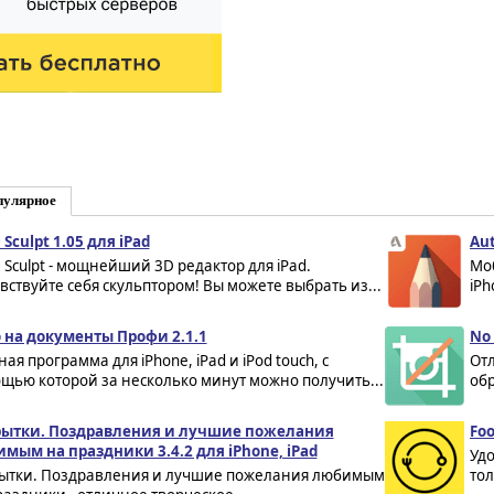
пулярное
 Sculpt 1.05 для iPad
Aut
 Sculpt - мощнейший 3D редактор для iPad.
Мо
вствуйте себя скульптором! Вы можете выбрать из...
iPh
 на документы Профи 2.1.1
No 
ая программа для iPhone, iPad и iPod touch, с
От
щью которой за несколько минут можно получить...
обр
ытки. Поздравления и лучшие пожелания
Foo
мым на праздники 3.4.2 для iPhone, iPad
Удо
ытки. Поздравления и лучшие пожелания любимым
тол