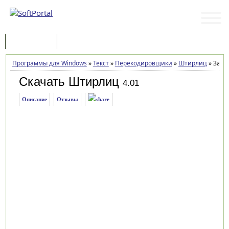
Программы
Статьи
Программы для Windows
»
Текст
»
Перекодировщики
»
Штирлиц
»
Загру
Скачать Штирлиц
4.01
Описание
Отзывы