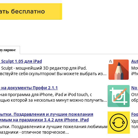
пулярное
 Sculpt 1.05 для iPad
Aut
 Sculpt - мощнейший 3D редактор для iPad.
Мо
вствуйте себя скульптором! Вы можете выбрать из...
iPh
 на документы Профи 2.1.1
No 
ая программа для iPhone, iPad и iPod touch, с
От
щью которой за несколько минут можно получить...
обр
ытки. Поздравления и лучшие пожелания
Foo
мым на праздники 3.4.2 для iPhone, iPad
Удо
ытки. Поздравления и лучшие пожелания любимым
тол
раздники - отличное творческое...