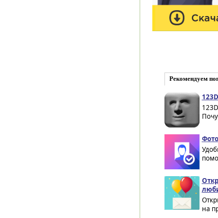
Рекомендуем по
123D
123D
Почу
Фото
Удобн
помо
Откр
люби
Откр
на п