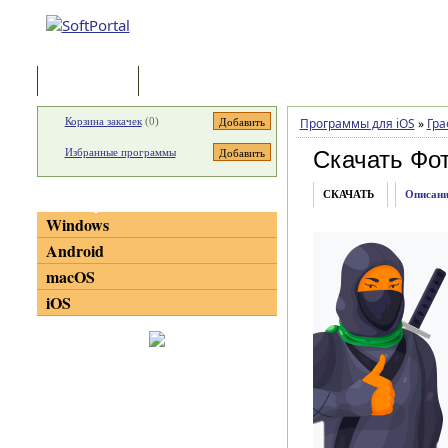
Программы
Статьи
Корзина закачек
(
0
)
Программы для iOS
»
Гра
Избранные программы
Скачать Фот
СКАЧАТЬ
Описани
Категории
Windows
Android
macOS
iOS