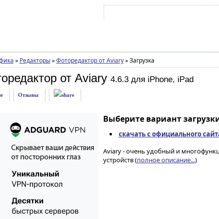
Войти на аккаунт
Зарегистрироваться
фика
»
Редакторы
»
Фоторедактор от Aviary
»
Загрузка
оредактор от Aviary
4.6.3 для iPhone, iPad
е
Отзывы
Выберите вариант загрузки
скачать с официального сайт
Aviary - очень удобный и многофунк
устройств (
полное описание...
)