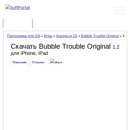
Программы
Статьи
Программы для iOS
»
Игры
»
Аркады и 2D
»
Bubble Trouble Original
»
Загр
Скачать Bubble Trouble Original
1.2
для iPhone, iPad
Описание
Отзывы