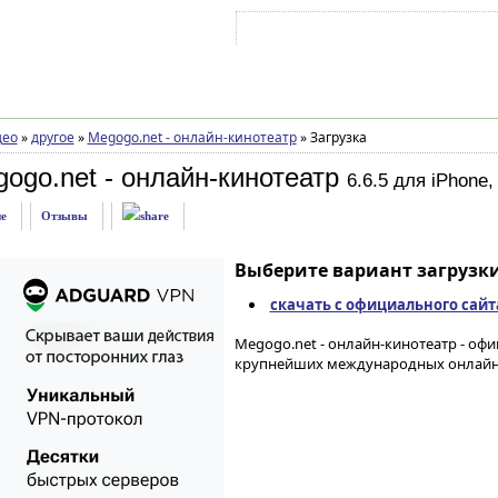
Войти на аккаунт
Зарегистрироваться
део
»
другое
»
Megogo.net - онлайн-кинотеатр
»
Загрузка
ogo.net - онлайн-кинотеатр
6.6.5 для iPhone,
е
Отзывы
Выберите вариант загрузки
скачать с официального сайт
Megogo.net - онлайн-кинотеатр - оф
крупнейших международных онлайн-