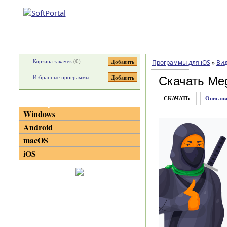
Программы
Статьи
Корзина закачек
(
0
)
Программы для iOS
»
Ви
Избранные программы
Скачать Meg
СКАЧАТЬ
Описани
Категории
Windows
Android
macOS
iOS