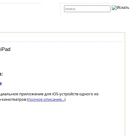
Карта сайта
RSS
Расширенный поиск
 iPad
:
а
ициальное приложение для iOS-устройств одного из
кинотеатров (
полное описание...
)