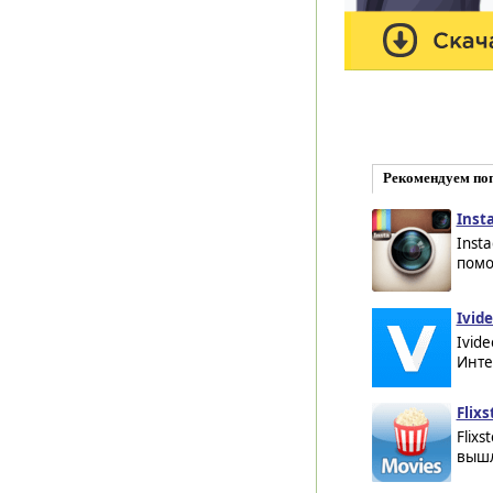
Рекомендуем по
Inst
Inst
помо
Ivide
Ivid
Инте
Flixs
Flix
вышл