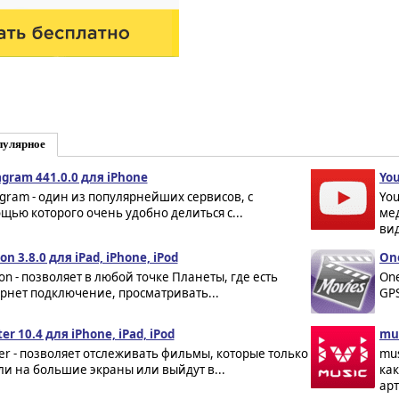
пулярное
agram 441.0.0 для iPhone
You
agram - один из популярнейших сервисов, с
Yo
щью которого очень удобно делиться с...
мед
вид
on 3.8.0 для iPad, iPhone, iPod
One
eon - позволяет в любой точке Планеты, где есть
One
рнет подключение, просматривать...
GPS
ter 10.4 для iPhone, iPad, iPod
mus
ster - позволяет отслеживать фильмы, которые только
mus
и на большие экраны или выйдут в...
ка
арт